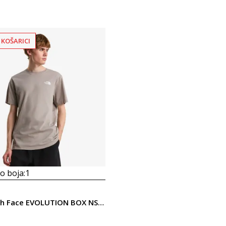
 KOŠARICI
 boja:
1
The North Face EVOLUTION BOX NSE REGULAR SHORT SLEEVE