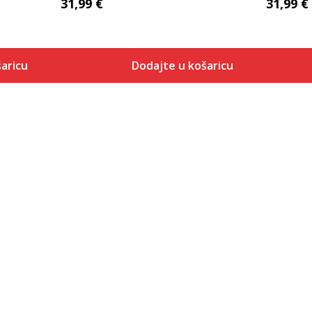
31,99
€
31,99
€
aricu
Dodajte u košaricu
Veličina
 košaricu
Dodaj u košaricu
XS
S
M
L
XL
2XL