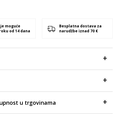
 je moguće
Besplatna dostava za
 roku od 14 dana
narudžbe iznad 70 €
tupnost u trgovinama