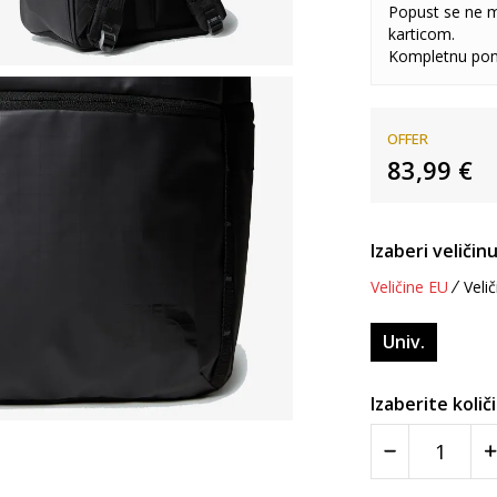
Popust se ne 
karticom.
Kompletnu pon
OFFER
83,99
€
Izaberi veličinu
Veličine EU
Velič
Univ.
Izaberite količ