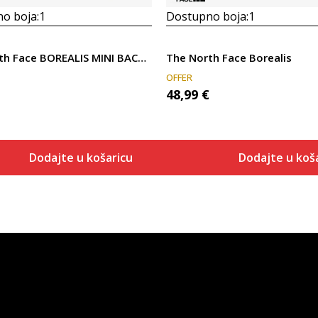
o boja:
1
Dostupno boja:
1
The North Face BOREALIS MINI BACKPACK
The North Face Borealis
OFFER
48,99
€
Dodajte u košaricu
Dodajte u koš