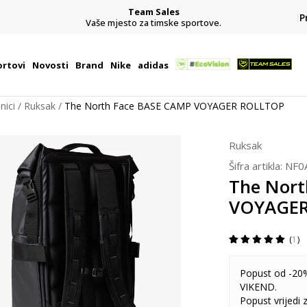
Team Sales
P
j
Vaše mjesto za timske sportove.
rtovi
Novosti
Brand
Nike
adidas
nici
Ruksak
The North Face BASE CAMP VOYAGER ROLLTOP
Ruksak
Šifra artikla:
NF0
The Nort
VOYAGER
1
Popust od -20%
VIKEND.
Popust vrijedi