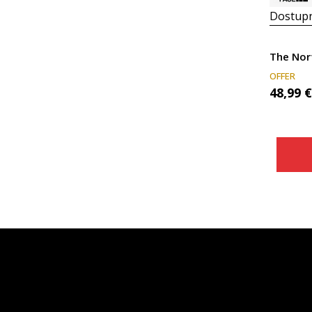
Dostupn
OFFER
48,99
€