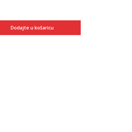
Dodajte u košaricu
Veličina
Dodaj u košaricu
XS
S
M
L
XL
2XL