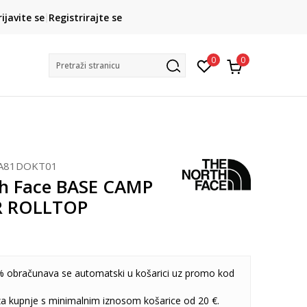
CLICK& COLLECT
rijavite se
Registrirajte se
besplatno preuzimanje u trgovini
0
0
Pretraži stranicu
A81DOKT01
h Face BASE CAMP
 ROLLTOP
 obračunava se automatski u košarici uz promo kod
 za kupnje s minimalnim iznosom košarice od 20 €.