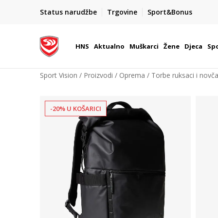
BOX NOW
Status narudžbe
Trgovine
Sport&Bonus
Dostava 1,50 €
| Više od 800 paketomata u Hrvatsko
HNS
Aktualno
Muškarci
Žene
Djeca
Spo
Sport Vision
Proizvodi
Oprema
Torbe ruksaci i novča
-20% U KOŠARICI