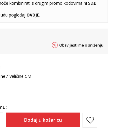
može kombinirati s drugim promo kodovima ni S&B
udu pogledaj
OVDJE
.
Obavijesti me o sniženju
:
ine
Veličine CM
inu:
Dodaj u košaricu