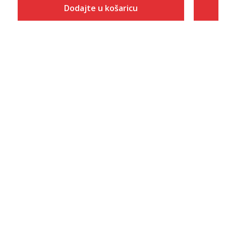
Dodajte u košaricu
Veličina
Dodaj u košaricu
S
M
L
XL
2XL
3XL