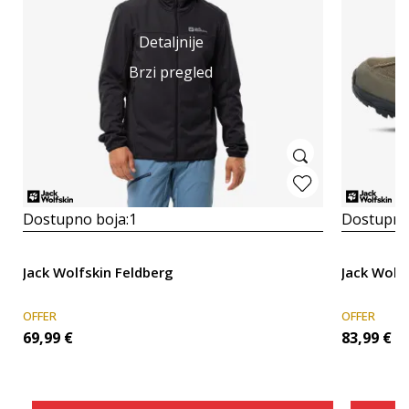
Detaljnije
Brzi pregled
Dostupno boja:
1
Dostupno
Jack Wolfskin Feldberg
Jack Wolf
OFFER
OFFER
69,99
€
83,99
€