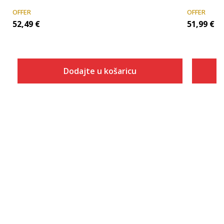
OFFER
OFFER
52,49
€
51,99
€
Dodajte u košaricu
Veličina
Dodaj u košaricu
128
152
164
176
140