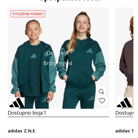
POSLJEDNJI KOMADI
Detaljnije
Brzi pregled
Dostupno boja:
1
Dostupno
adidas Z.N.E.
adidas Th