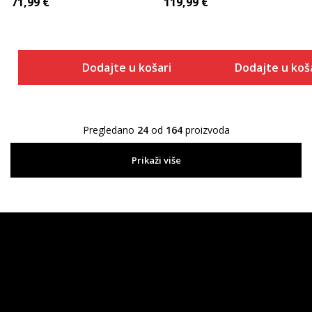
71,99
€
119,99
€
Dodajte u košaricu
Dodajte u koš
Pregledano
24
od
164
proizvoda
Prikaži više