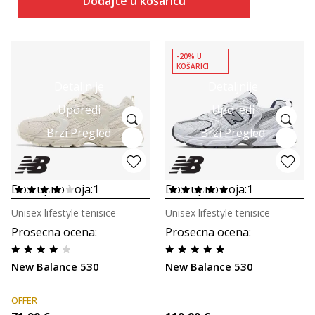
Dodajte u košaricu
-20% U
KOŠARICI
Detaljnije
Detaljnije
Uporedi
Uporedi
Brzi Pregled
Brzi Pregled
Dostupno boja:
1
Dostupno boja:
1
Unisex lifestyle tenisice
Unisex lifestyle tenisice
Prosecna ocena
:
Prosecna ocena
:
New Balance 530
New Balance 530
OFFER