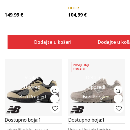
OFFER
149,99
€
104,99
€
Dodajte u košaricu
Dodajte u koš
POSLJEDNJI
KOMADI
Detaljnije
Detaljnije
Uporedi
Uporedi
Brzi Pregled
Brzi Pregled
Dostupno boja:
1
Dostupno boja:
1
Unisex lifestyle tenisice
Unisex lifestyle tenisice