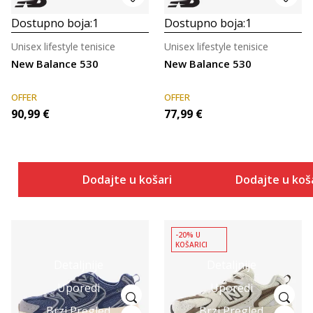
Dostupno boja:
1
Dostupno boja:
1
Unisex lifestyle tenisice
Unisex lifestyle tenisice
New Balance 530
New Balance 530
OFFER
OFFER
90,99
€
77,99
€
Dodajte u košaricu
Dodajte u koš
-20% U
KOŠARICI
Detaljnije
Detaljnije
Uporedi
Uporedi
Brzi Pregled
Brzi Pregled