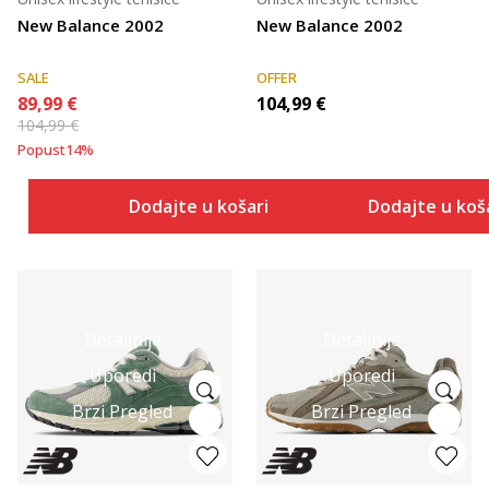
New Balance 2002
New Balance 2002
SALE
OFFER
89,99
€
104,99
€
104,99
€
Popust
14
%
Dodajte u košaricu
Dodajte u koš
Detaljnije
Detaljnije
Uporedi
Uporedi
Brzi Pregled
Brzi Pregled