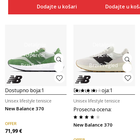
Dodajte u košaricu
Dodajte u koš
Detaljnije
Detaljnije
Uporedi
Uporedi
Brzi Pregled
Brzi Pregled
Dostupno boja:
1
Dostupno boja:
1
Unisex lifestyle tenisice
Unisex lifestyle tenisice
New Balance 370
Prosecna ocena
:
OFFER
New Balance 370
71,99
€
OFFER