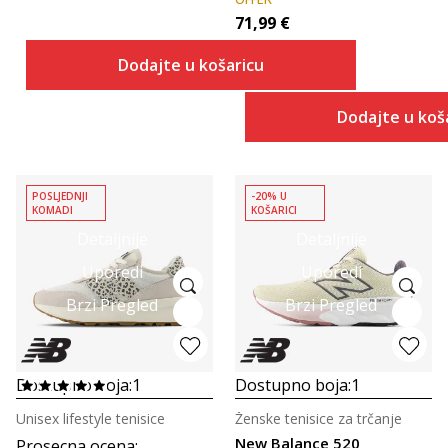
71,99
€
Dodajte u košaricu
Dodajte u koš
POSLJEDNJI
-20% U
KOMADI
KOŠARICI
Detaljnije
Detaljnije
Uporedi
Uporedi
Brzi Pregled
Brzi Pregled
Dostupno boja:
1
Dostupno boja:
1
Unisex lifestyle tenisice
Ženske tenisice za trčanje
New Balance 520
Prosecna ocena
: