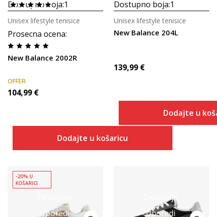
Dostupno boja:
1
Dostupno boja:
1
Unisex lifestyle tenisice
Unisex lifestyle tenisice
New Balance 204L
Prosecna ocena
:
New Balance 2002R
139,99
€
OFFER
104,99
€
Dodajte u koš
Dodajte u košaricu
-20% U
KOŠARICI
Detaljnije
Detaljnije
Uporedi
Uporedi