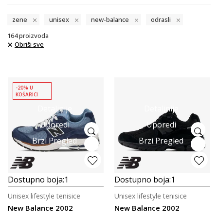
zene
unisex
new-balance
odrasli
164
proizvoda
Obriši sve
-20% U
KOŠARICI
Detaljnije
Detaljnije
Uporedi
Uporedi
Brzi Pregled
Brzi Pregled
Dostupno boja:
1
Dostupno boja:
1
Unisex lifestyle tenisice
Unisex lifestyle tenisice
New Balance 2002
New Balance 2002