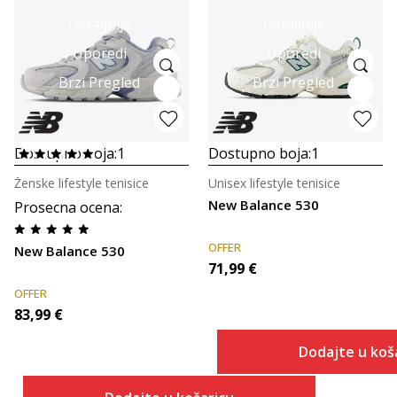
Detaljnije
Detaljnije
Uporedi
Uporedi
Brzi Pregled
Brzi Pregled
Dostupno boja:
1
Dostupno boja:
1
Ženske lifestyle tenisice
Unisex lifestyle tenisice
New Balance 530
Prosecna ocena
:
OFFER
New Balance 530
71,99
€
OFFER
83,99
€
Dodajte u koš