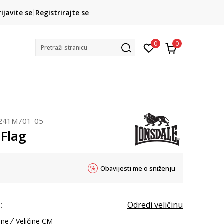
CLICK& COLLECT
rijavite se
Registrirajte se
besplatno preuzimanje u trgovini
0
0
Pretraži stranicu
241M701-05
 Flag
Obavijesti me o sniženju
:
Odredi veličinu
ine
Veličine CM