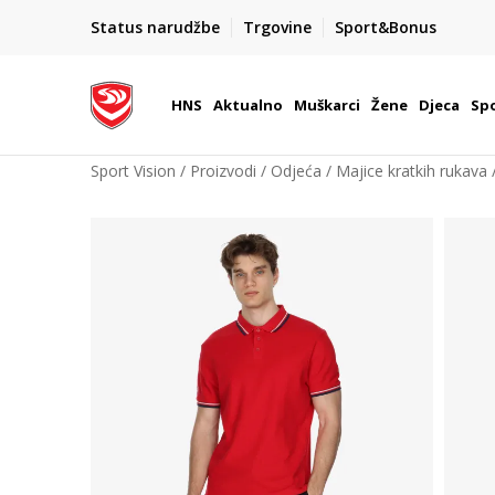
BOX NOW
Status narudžbe
Trgovine
Sport&Bonus
Dostava 1,50 €
| Više od 800 paketomata u Hrvatsko
HNS
Aktualno
Muškarci
Žene
Djeca
Spo
Sport Vision
Proizvodi
Odjeća
Majice kratkih rukava