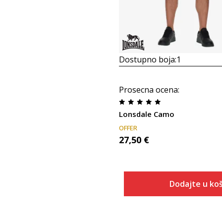
Dostupno boja:
1
Prosecna ocena
:
Lonsdale Camo
OFFER
27,50
€
Dodajte u koš
Veličina
Dodaj u
S