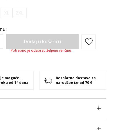
XL
2XL
inu:
Dodaj u košaricu
Potrebno je odabrati željenu veličinu
 je moguće
Besplatna dostava za
 roku od 14 dana
narudžbe iznad 70 €