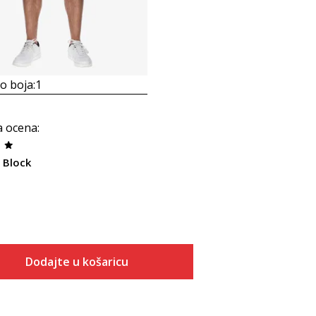
 boja:
1
a ocena
:
 Block
Dodajte u košaricu
Veličina
Dodaj u košaricu
S