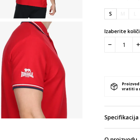
S
M
L
Izaberite količ
Proizvod
vratiti u
Specifikacija
O proizvodu