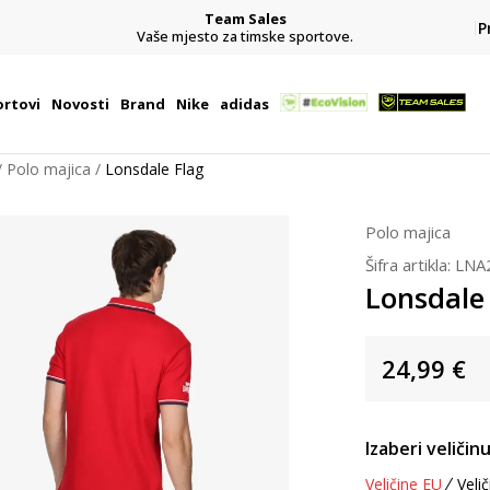
Team Sales
P
j
Vaše mjesto za timske sportove.
rtovi
Novosti
Brand
Nike
adidas
Polo majica
Lonsdale Flag
Polo majica
Šifra artikla:
LNA
Lonsdale
24,99
€
Izaberi veličinu
Veličine EU
Velič