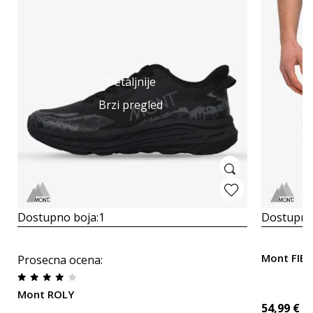
Detaljnije
Brzi pregled
Dostupno boja:
1
Dostupno
Mont FIEL
Prosecna ocena
:
Mont ROLY
54,99
€