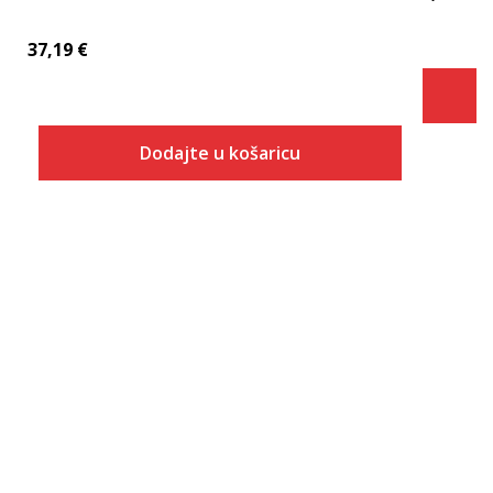
37,19
€
Dodajte u košaricu
Veličina
Dodaj u košaricu
40
41
42
43
44