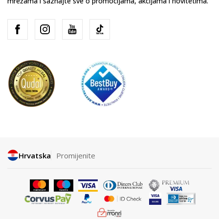
mrežama i saznajte sve o promocijama, akcijama i novitetima.
Hrvatska
Promijenite