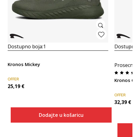
Dostupno boja:
1
Dostupno
Kronos Mickey
Prosecna
OFFER
Kronos C
25,19
€
OFFER
32,39
€
Dodajte u košaricu
Veličina
Dodaj u košaricu
40