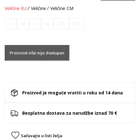
Veličine EU
Veličine
Veličine CM
S
M
L
XL
2XL
3XL
Proizvod više nije dostupan
Proizvod je moguće vratiti u roku od 14 dana
Besplatna dostava za narudžbe iznad 70 €
Sačuvajte u listi želja