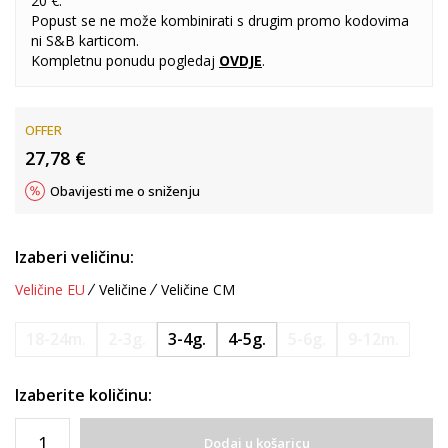
20 €.
Popust se ne može kombinirati s drugim promo kodovima
ni S&B karticom.
Kompletnu ponudu pogledaj
OVDJE
.
OFFER
27,78
€
Obavijesti me o sniženju
Izaberi veličinu:
Veličine EU
Veličine
Veličine CM
18-24m.
2-3g.
3-4g.
4-5g.
5-6g.
9-12m.
Izaberite količinu:
Dodaj u košaricu