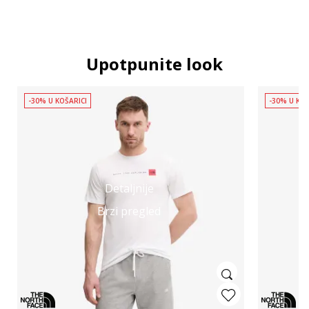
Upotpunite look
-30% U KOŠARICI
-30% U KOŠ
Detaljnije
Brzi pregled