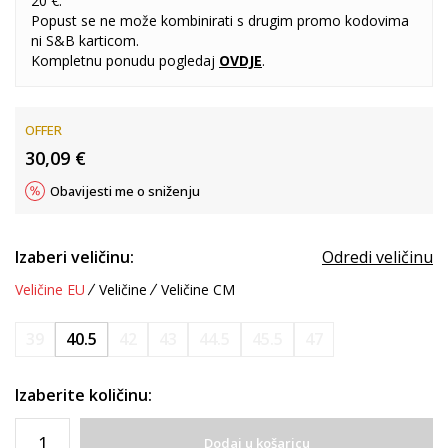
20 €.
Popust se ne može kombinirati s drugim promo kodovima
ni S&B karticom.
Kompletnu ponudu pogledaj
OVDJE
.
OFFER
30,09
€
Obavijesti me o sniženju
Izaberi veličinu:
Odredi veličinu
Veličine EU
Veličine
Veličine CM
39
40.5
42
43
44.5
45.5
47
Izaberite količinu:
Dodaj u košaricu