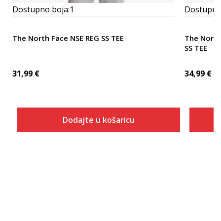
Dostupno boja:
1
Dostupno
The North Face NSE REG SS TEE
The Nort
SS TEE
31,99
€
34,99
€
Dodajte u košaricu
Veličina
Dodaj u košaricu
XS
S
M