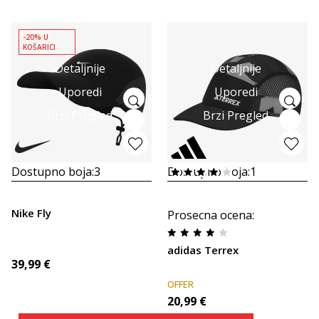
-20% U
KOŠARICI
Detaljnije
Detaljnije
Uporedi
Uporedi
Brzi Pregled
Brzi Pregled
Dostupno boja:
3
Dostupno boja:
1
Nike Fly
Prosecna ocena
:
adidas Terrex
39,99
€
OFFER
20,99
€