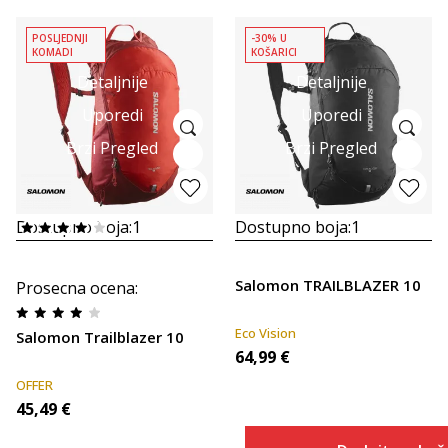
POSLJEDNJI
-30% U
KOMADI
KOŠARICI
Detaljnije
Detaljnije
Uporedi
Uporedi
Brzi Pregled
Brzi Pregled
Dostupno boja:
1
Dostupno boja:
1
Salomon TRAILBLAZER 10
Prosecna ocena
:
Eco Vision
Salomon Trailblazer 10
64,99
€
OFFER
45,49
€