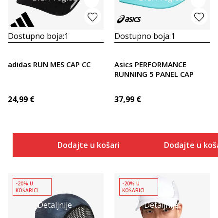
Dostupno boja:
1
Dostupno boja:
1
adidas RUN MES CAP CC
Asics PERFORMANCE
RUNNING 5 PANEL CAP
24,99
€
37,99
€
Dodajte u košaricu
Dodajte u koš
-20% U
-20% U
KOŠARICI
KOŠARICI
Detaljnije
Detaljnije