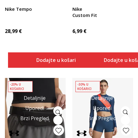
Nike Tempo
Nike
Custom Fit
28,99
€
6,99
€
Dodajte u košaricu
Dodajte u koš
-20% U
-30% U
KOŠARICI
KOŠARICI
Detaljnije
Detaljnije
Uporedi
Uporedi
Brzi Pregled
Brzi Pregled