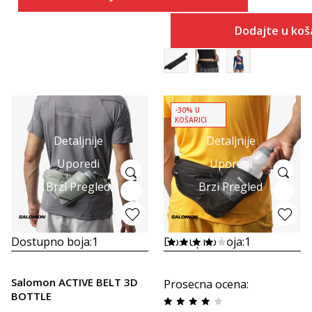
Dodajte u koš
-30% U
KOŠARICI
Detaljnije
Detaljnije
Uporedi
Uporedi
Brzi Pregled
Brzi Pregled
Dostupno boja:
1
Dostupno boja:
1
Salomon ACTIVE BELT 3D
Prosecna ocena
:
BOTTLE