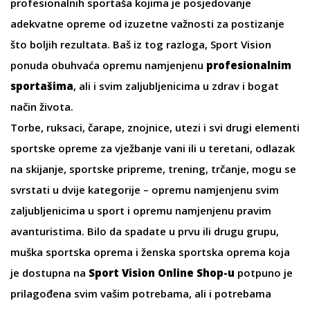
profesionalnih sportaša kojima je posjedovanje
adekvatne opreme od izuzetne važnosti za postizanje
što boljih rezultata. Baš iz tog razloga, Sport Vision
ponuda obuhvaća
opremu
namjenjenu
profesionalnim
sportašima
, ali i svim zaljubljenicima u zdrav i bogat
način života.
Torbe
,
ruksaci
,
čarape
, znojnice,
utezi
i svi drugi elementi
sportske opreme za vježbanje vani ili u teretani, odlazak
na skijanje, sportske pripreme, trening, trčanje, mogu se
svrstati u dvije kategorije – opremu namjenjenu svim
zaljubljenicima u sport i opremu namjenjenu pravim
avanturistima. Bilo da spadate u prvu ili drugu grupu,
muška sportska oprema i
ženska sportska oprema
koja
je dostupna na
Sport Vision Online Shop-u
potpuno je
prilagođena svim vašim potrebama, ali i potrebama