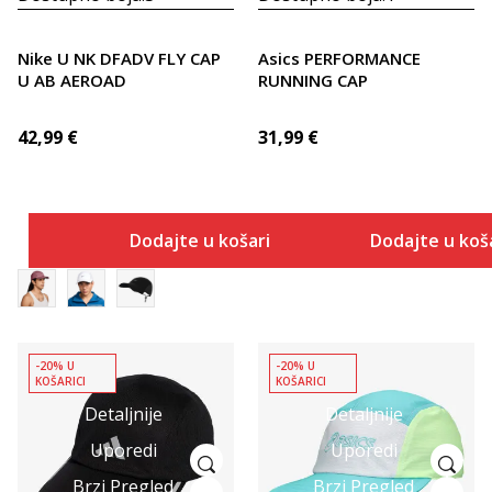
Nike U NK DFADV FLY CAP
Asics PERFORMANCE
U AB AEROAD
RUNNING CAP
42,99
€
31,99
€
Dodajte u košaricu
Dodajte u koš
-20% U
-20% U
KOŠARICI
KOŠARICI
Detaljnije
Detaljnije
Uporedi
Uporedi
Brzi Pregled
Brzi Pregled