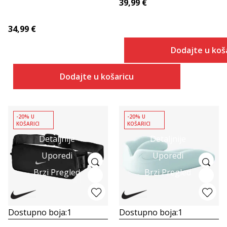
39,99
€
34,99
€
Dodajte u koš
Dodajte u košaricu
-20% U
-20% U
KOŠARICI
KOŠARICI
Detaljnije
Detaljnije
Uporedi
Uporedi
Brzi Pregled
Brzi Pregled
Dostupno boja:
1
Dostupno boja:
1