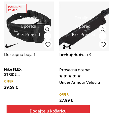
POSLJEDNJI
KOMADI
Detaljnije
Detaljnije
Uporedi
Uporedi
Brzi Pregled
Brzi Pregled
Dostupno boja:
1
Dostupno boja:
3
Nike FLEX
Prosecna ocena
:
STRIDE
BOTTLE
OFFER
Under Armour Velociti
BELT 12 OZ
29,59
€
BLACK
OFFER
27,99
€
Dodajte u košaricu