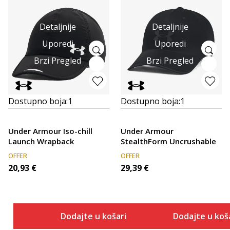
Detaljnije
Detaljnije
Uporedi
Uporedi
Brzi Pregled
Brzi Pregled
Dostupno boja:
1
Dostupno boja:
1
Under Armour Iso-chill
Under Armour
Launch Wrapback
StealthForm Uncrushable
OFFER
OFFER
20,93
€
29,39
€
Dodajte u košaricu
Dodajte u koš