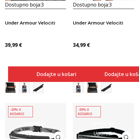
Dostupno boja:
3
Dostupno boja:
3
Under Armour Velociti
Under Armour Velociti
39,99
€
34,99
€
Dodajte u košaricu
Dodajte u koš
-20% U
-20% U
KOŠARICI
KOŠARICI
Detaljnije
Detaljnije
Uporedi
Uporedi