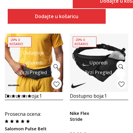
Dodajte u koš
Dodajte u košaricu
-20% U
-20% U
KOŠARICI
KOŠARICI
Detaljnije
Detaljnije
Uporedi
Uporedi
Brzi Pregled
Brzi Pregled
Dostupno boja:
1
Dostupno boja:
1
Nike Flex
Prosecna ocena
:
Stride
Salomon Pulse Belt