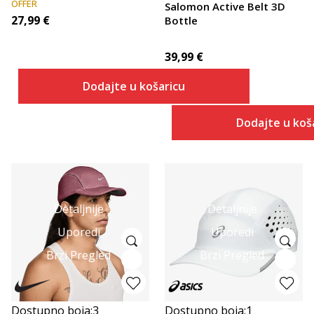
OFFER
Salomon Active Belt 3D
27,99
€
Bottle
39,99
€
Dodajte u košaricu
Dodajte u koš
Detaljnije
Detaljnije
Uporedi
Uporedi
Brzi Pregled
Brzi Pregled
Dostupno boja:
3
Dostupno boja:
1