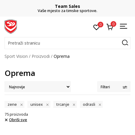
Team Sales
C
e mjesto za timske sportove.
besplatn
0
0
Pretraži stranicu
Sport Vision
Proizvodi
Oprema
Oprema
Filteri
zene
unisex
trcanje
odrasli
75
proizvoda
Obriši sve