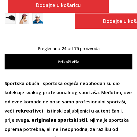
Dodajte u košaricu
Dodajte u koš
Pregledano
24
od
75
proizvoda
Prikaži više
Sportska obuća
i
sportska odjeća
neophodan su dio
kolekcije svakog profesionalnog sportaša. Međutim, ove
odjevne komade ne nose samo profesionalni sportaši,
već i
rekreativci
i istinski zaljubljenici u autentičan i,
prije svega,
originalan sportski stil
. Njima je
sportska
oprema
potrebna, ali ne i neophodna, za razliku od