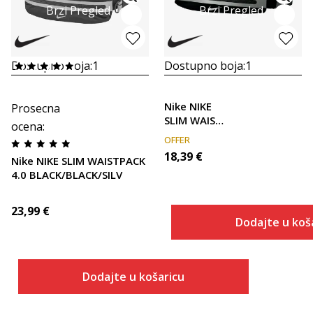
Brzi Pregled
Brzi Pregled
Dostupno boja:
1
Dostupno boja:
1
Nike NIKE
Prosecna
SLIM WAIST
ocena
:
PACK 3.0
OFFER
18,39
€
Nike NIKE SLIM WAISTPACK
4.0 BLACK/BLACK/SILV
23,99
€
Dodajte u koš
Dodajte u košaricu