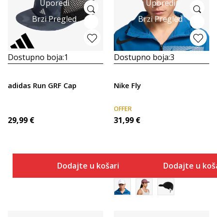
Uporedi
Uporedi
Brzi Pregled
Brzi Pregled
Dostupno boja:
1
Dostupno boja:
3
adidas Run GRF Cap
Nike Fly
OFFER
29,99
€
31,99
€
Dodajte u košaricu
Dodajte u koš