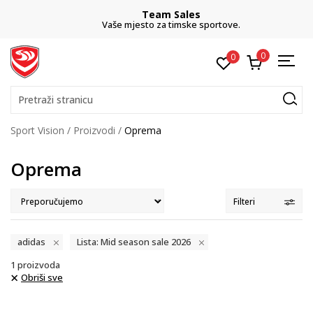
Team Sales
Vaše mjesto za timske sportove.
0
0
Pretraži stranicu
Sport Vision
Proizvodi
Oprema
Oprema
Filteri
adidas
Lista: Mid season sale 2026
1
proizvoda
Obriši sve