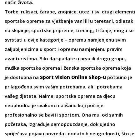
način života.
Torbe
,
ruksaci
,
čarape
, znojnice,
utezi
i svi drugi elementi
sportske opreme za vježbanje vani ili u teretani, odlazak
na skijanje, sportske pripreme, trening, trčanje, mogu se
svrstati u dvije kategorije – opremu namjenjenu svim
zaljubljenicima u sport i opremu namjenjenu pravim
avanturistima. Bilo da spadate u prvu ili drugu grupu,
muška sportska oprema i
ženska sportska oprema
koja
je dostupna na
Sport Vision Online Shop-u
potpuno je
prilagođena svim vašim potrebama, ali i potrebama
vašeg djeteta. Naime,
sportska oprema za djecu
neophodna je svakom mališanu koji počinje
profesionalno se baviti sportom. Ona mu, od samih
početaka, izgrađuje samopouzdanje, dok ujedno
spriječava pojavu povreda i dodatnih neugodnosti, što je