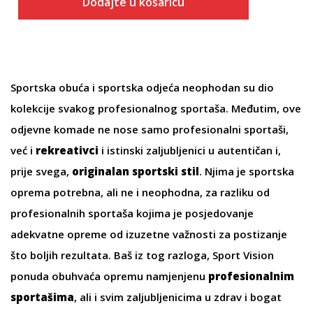
Dodajte u košaricu
Sportska obuća
i
sportska odjeća
neophodan su dio
kolekcije svakog profesionalnog sportaša. Međutim, ove
odjevne komade ne nose samo profesionalni sportaši,
već i
rekreativci
i istinski zaljubljenici u autentičan i,
prije svega,
originalan sportski stil
. Njima je
sportska
oprema
potrebna, ali ne i neophodna, za razliku od
profesionalnih sportaša kojima je posjedovanje
adekvatne opreme od izuzetne važnosti za postizanje
što boljih rezultata. Baš iz tog razloga, Sport Vision
ponuda obuhvaća
opremu
namjenjenu
profesionalnim
sportašima
, ali i svim zaljubljenicima u zdrav i bogat