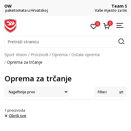
Team Sales
koj
Vaše mjesto za timske sportove.
0
0
Pretraži stranicu
Sport Vision
Proizvodi
Oprema
Ostala oprema
Oprema za trčanje
Oprema za trčanje
Filteri
1
proizvoda
Obriši sve