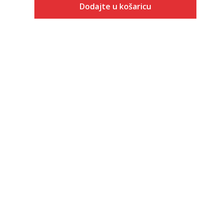
Dodajte u košaricu
Veličina
Dodaj u košaricu
3-
4
4-
5
5-
6
6-