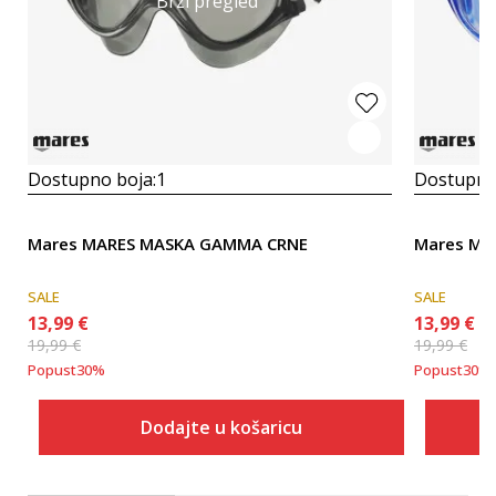
Brzi pregled
Dostupno boja:
1
Dostupno
Mares MARES MASKA GAMMA CRNE
Mares MA
SALE
SALE
13,99
€
13,99
€
19,99
€
19,99
€
Popust
30
%
Popust
30
%
Dodajte u košaricu