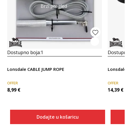
Brzi pregled
Dostupno boja:
1
Dostupno
Lonsdale CABLE JUMP ROPE
Lonsdale 
OFFER
OFFER
8,99
€
14,39
€
Dodajte u košaricu