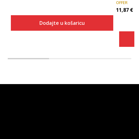
OFFER
11,87
€
Dodajte u košaricu