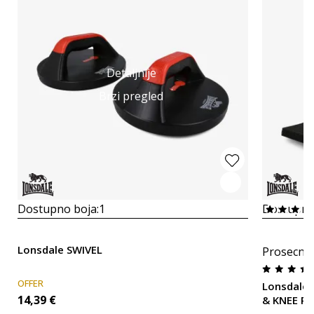
Detaljnije
Brzi pregled
Dostupno boja:
1
Dostupno
Lonsdale SWIVEL
Prosecna
OFFER
Lonsdale
14,39
€
& KNEE P