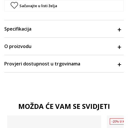
Sačuvajte u listi želja
Specifikacija
O proizvodu
Provjeri dostupnost u trgovinama
MOŽDA ĆE VAM SE SVIDJETI
-20% U KOŠ