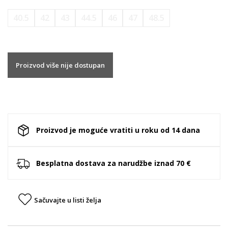
40.5
42
43
44.5
46
47
48.5
Proizvod više nije dostupan
Proizvod je moguće vratiti u roku od 14 dana
Besplatna dostava za narudžbe iznad 70 €
Sačuvajte u listi želja