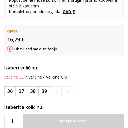
Popust se ne može kombinirati s drugim promo kodovima
ni S&B karticom.
Kompletnu ponudu pogledaj
OVDJE
.
OFFER
16,79
€
Obavijesti me o sniženju
Izaberi veličinu:
Veličine EU
Veličine
Veličine CM
36
37
38
39
40
41
Izaberite količinu:
Dodaj u košaricu