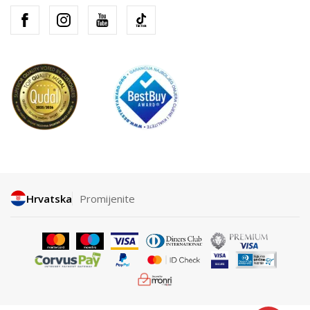
Hrvatska
Promijenite