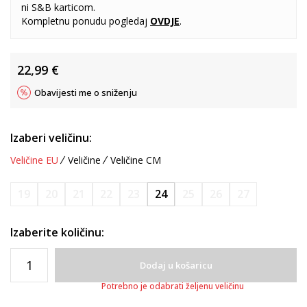
ni S&B karticom.
Kompletnu ponudu pogledaj
OVDJE
.
22,99
€
Obavijesti me o sniženju
Izaberi veličinu:
Veličine EU
Veličine
Veličine CM
19
20
21
22
23
24
25
26
27
Izaberite količinu:
Dodaj u košaricu
Potrebno je odabrati željenu veličinu