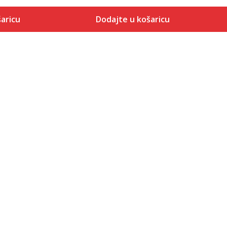
aricu
Dodajte u košaricu
Veličina
 košaricu
Dodaj u košaricu
2XS
XS
S
M
L
XL
2XL