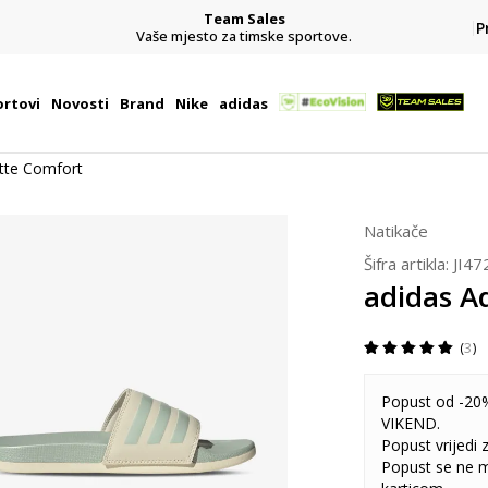
Team Sales
P
j
Vaše mjesto za timske sportove.
rtovi
Novosti
Brand
Nike
adidas
ette Comfort
Natikače
Šifra artikla:
JI47
adidas A
3
Popust od -20%
VIKEND.
Popust vrijedi
Popust se ne 