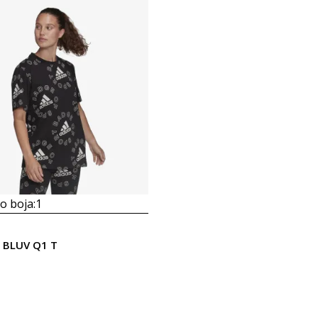
 boja:
1
 BLUV Q1 T