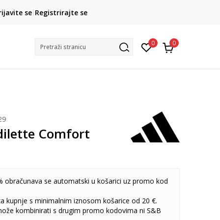
CLICK& COLLECT
rijavite se
Registrirajte se
besplatno preuzimanje u trgovini
0
0
Pretraži stranicu
29
dilette Comfort
 obračunava se automatski u košarici uz promo kod
 za kupnje s minimalnim iznosom košarice od 20 €.
može kombinirati s drugim promo kodovima ni S&B