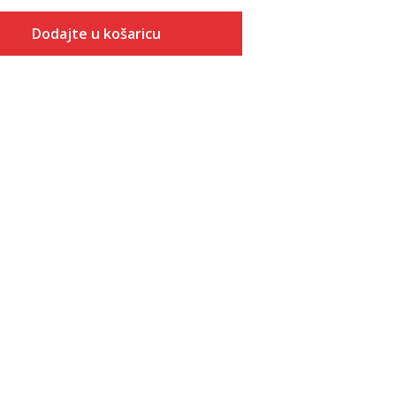
Dodajte u košaricu
Veličina
Dodaj u košaricu
2XS
XS
S
M
L
XL
2XL