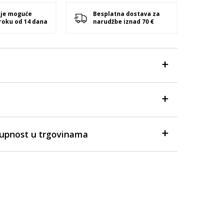
 je moguće
Besplatna dostava za
 roku od 14 dana
narudžbe iznad 70 €
tupnost u trgovinama