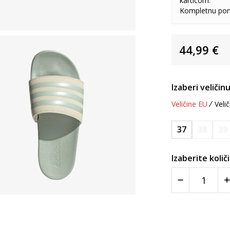
karticom.
Kompletnu pon
44,99
€
Izaberi veličinu
Veličine EU
Velič
37
38
39
Izaberite količ