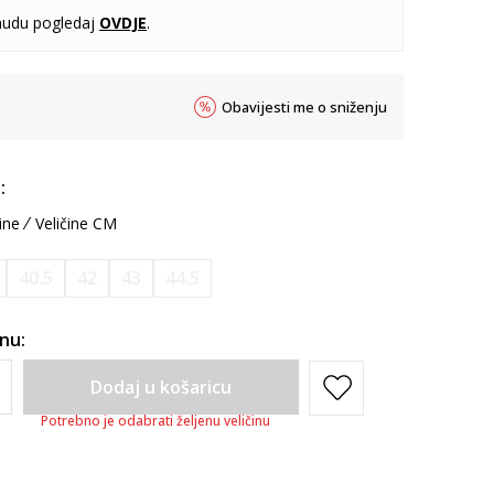
udu pogledaj
OVDJE
.
Obavijesti me o sniženju
:
ine
Veličine CM
40.5
42
43
44.5
inu:
Dodaj u košaricu
Potrebno je odabrati željenu veličinu