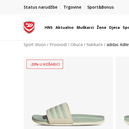
BOX NOW
Status narudžbe
Trgovine
Sport&Bonus
Dostava 1,50 €
| Više od 800 paketomata u Hrvatsko
HNS
Aktualno
Muškarci
Žene
Djeca
Spo
Sport Vision
Proizvodi
Obuća
Natikače
adidas Adil
-20% U KOŠARICI