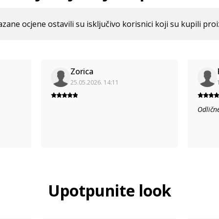
azane ocjene ostavili su isključivo korisnici koji su kupili pro
Zorica
25.05.2026. 14:11
Odličn
Upotpunite look