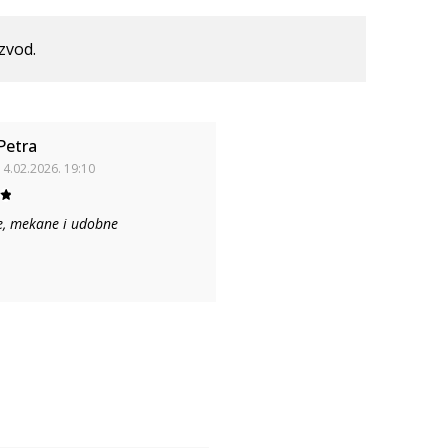
izvod.
Petra
14.02.2026. 19:10
e, mekane i udobne