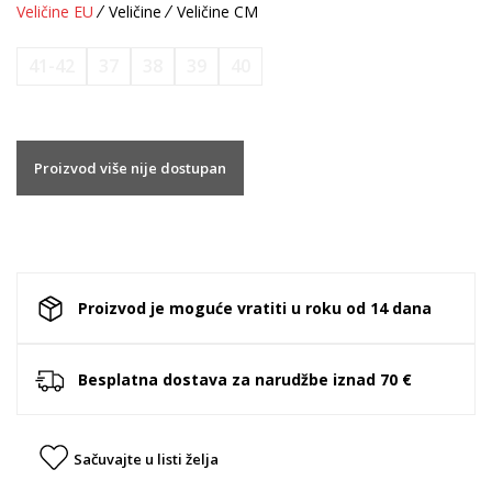
Veličine EU
Veličine
Veličine CM
41-42
37
38
39
40
Proizvod više nije dostupan
Proizvod je moguće vratiti u roku od 14 dana
Besplatna dostava za narudžbe iznad 70 €
Sačuvajte u listi želja