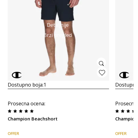
Detaljnije
Brzi pregled
Dostupno boja:
1
Dostupno
Prosecna ocena
:
Prosecna
Champion Beachshort
Champion 
OFFER
OFFER