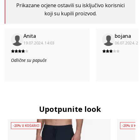
Prikazane ocjene ostavili su isključivo korisnici
koji su kupili proizvod.
Anita
bojana
19.07.2024. 14:03
06.07.2024. 2
Odlične su papuče
Upotpunite look
-20% U KOŠARICI
-20% U KOŠ