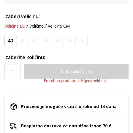
Izaberi veličinu:
Veličine EU
Veličine
Veličine CM
40
41
42
43
44
45
46
Izaberite količinu:
Dodaj u košaricu
Potrebno je odabrati željenu veličinu
Proizvod je moguće vratiti u roku od 14 dana
Besplatna dostava za narudžbe iznad 70 €