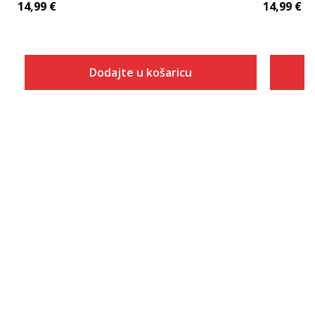
14,99
€
14,99
€
Dodajte u košaricu
Veličina
Dodaj u košaricu
S
M
L
XL
2XL
3XL