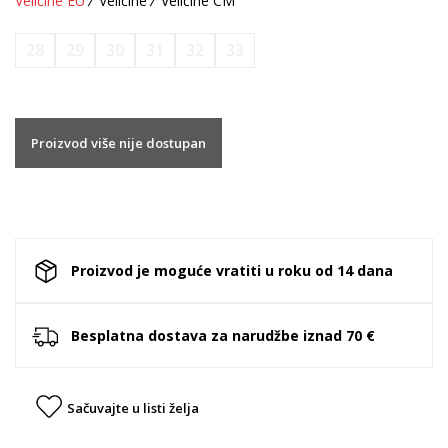
Veličine EU
Veličine
Veličine CM
28
29
30
31
32
33
Proizvod više nije dostupan
Proizvod je moguće vratiti u roku od 14 dana
Besplatna dostava za narudžbe iznad 70 €
Sačuvajte u listi želja