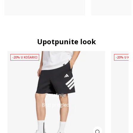
Upotpunite look
-20% U KOŠARICI
-20% U KOŠ
Detaljnije
Brzi pregled