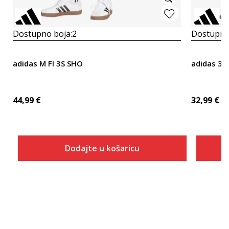
Dostupno boja:
2
Dostupno
adidas M FI 3S SHO
adidas 3-S
44,99
€
32,99
€
Dodajte u košaricu
Veličina
Dodaj u košaricu
2XLT
3XLT