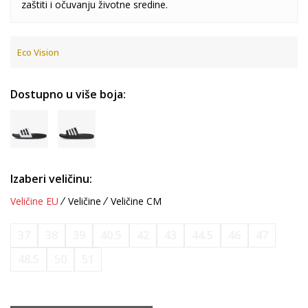
zaštiti i očuvanju životne sredine.
Eco Vision
Dostupno u više boja:
Izaberi veličinu:
Veličine EU
Veličine
Veličine CM
37
38
39
40.5
42
43
44.5
46
47
48.5
50
51