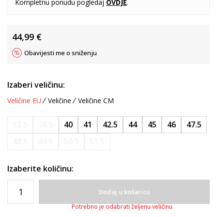
Kompletnu ponudu pogledaj
OVDJE
.
44,99
€
Obavijesti me o sniženju
Izaberi veličinu:
Veličine EU
Veličine
Veličine CM
52.5
38.5
40
41
42.5
44
45
46
47.5
48.5
49.5
50.5
51.5
Izaberite količinu:
Dodaj u košaricu
Potrebno je odabrati željenu veličinu