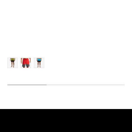
L
XL
2XL