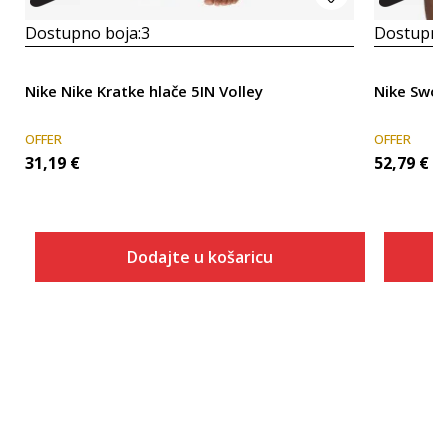
Dostupno boja:
3
Dostupno
Nike Nike Kratke hlače 5IN Volley
Nike Swoo
OFFER
OFFER
31,19
€
52,79
€
Dodajte u košaricu
Veličina
Dodaj u košaricu
XS
S
M