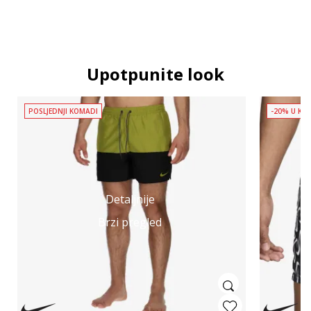
Upotpunite look
POSLJEDNJI KOMADI
-20% U KOŠ
Detaljnije
Brzi pregled