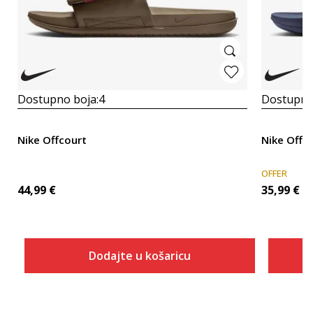
Dostupno boja:
4
Dostupno
Nike Offcourt
Nike Offc
OFFER
44,99
€
35,99
€
Dodajte u košaricu
Veličina
Dodaj u košaricu
6