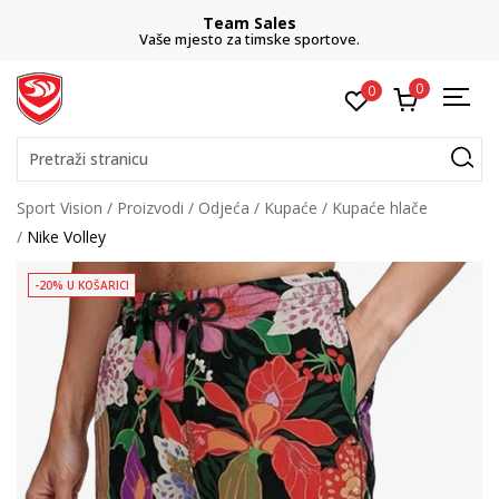
Team Sales
Vaše mjesto za timske sportove.
0
0
Pretraži stranicu
Sport Vision
Proizvodi
Odjeća
Kupaće
Kupaće hlače
Nike Volley
-20% U KOŠARICI