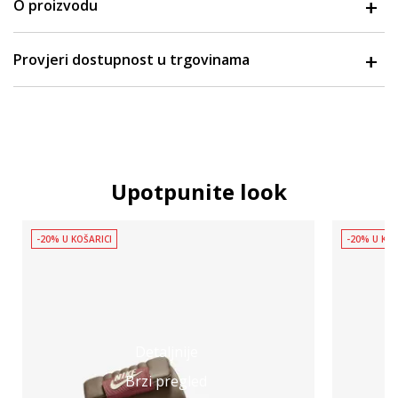
O proizvodu
Provjeri dostupnost u trgovinama
Upotpunite look
-20% U KOŠARICI
-20% U KOŠ
Detaljnije
Brzi pregled