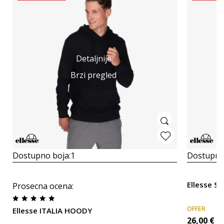
Detaljnije
Brzi pregled
Dostupno boja:
1
Dostupno
Ellesse Sa
Prosecna ocena
:
OFFER
Ellesse ITALIA HOODY
26,00
€