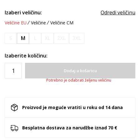
Izaberi veličinu:
Odredi veličinu
Veličine EU
Veličine
Veličine CM
S
M
L
XL
2XL
3XL
Izaberite količinu:
Dodaj u košaricu
Potrebno je odabrati željenu veličinu
Proizvod je moguće vratiti u roku od 14 dana
Besplatna dostava za narudžbe iznad 70 €