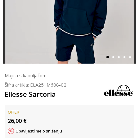
Majica s kapuljačom
Šifra artikla:
ELA251M608-02
Ellesse Sartoria
OFFER
26,00
€
Obavijesti me o sniženju