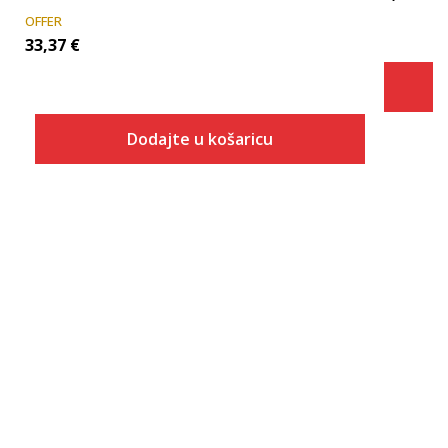
OFFER
33,37
€
Dodajte u košaricu
Veličina
Dodaj u košaricu
S
M
L
XL
2XL