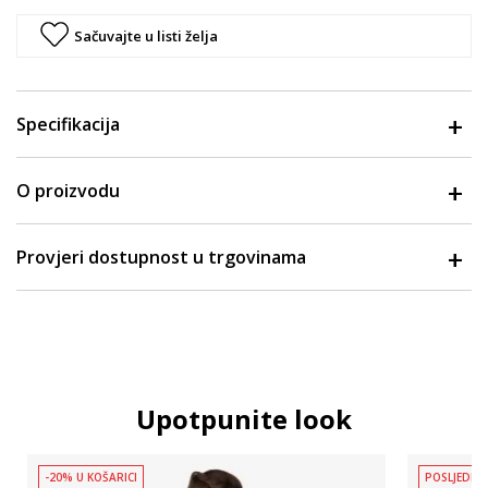
Sačuvajte u listi želja
Specifikacija
O proizvodu
Provjeri dostupnost u trgovinama
Upotpunite look
-20% U KOŠARICI
POSLJEDNJ