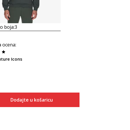
 boja:
3
a ocena
:
uture Icons
Dodajte u košaricu
Veličina
Dodaj u košaricu
2XLS