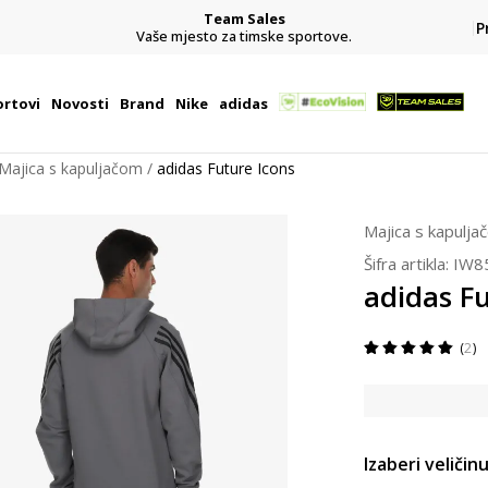
Team Sales
P
j
Vaše mjesto za timske sportove.
rtovi
Novosti
Brand
Nike
adidas
Majica s kapuljačom
adidas Future Icons
Majica s kapulja
Šifra artikla:
IW8
adidas Fu
2
Izaberi veličinu