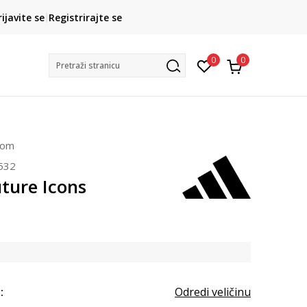
CLICK& COLLECT
rijavite se
Registrirajte se
besplatno preuzimanje u trgovini
0
0
Pretraži stranicu
čom
532
ture Icons
:
Odredi veličinu