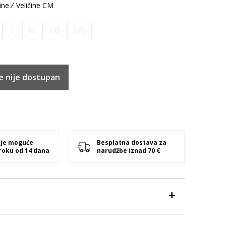
ine
Veličine CM
L
XL
2XL
3XL
e nije dostupan
 je moguće
Besplatna dostava za
 roku od 14 dana
narudžbe iznad 70 €