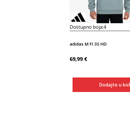
Dostupno boja:
4
adidas M FI 3S HD
69,99
€
Dodajte u koš
Veličina
Dodaj u
2XLS
2XLT