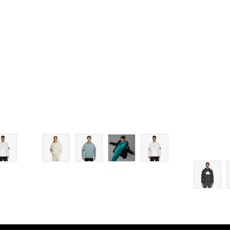
L
XL
2XL
3XL
4XL