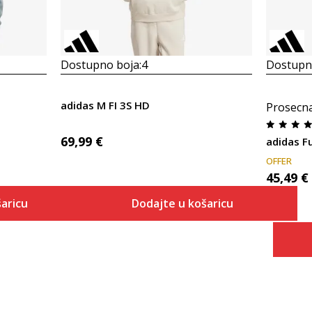
Dostupno boja:
4
Dostupno
adidas M FI 3S HD
Prosecn
69,99
€
adidas F
OFFER
45,49
€
aricu
Dodajte u košaricu
Veličina
 košaricu
Dodaj u košaricu
2XLS
2XLT