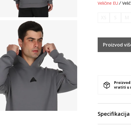
Veličine EU
Velič
XS
S
M
Proizvod viš
Proizvod
vratiti u
Specifikacija