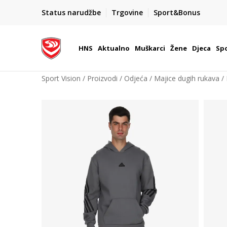
BOX NOW
Status narudžbe
Trgovine
Sport&Bonus
Dostava 1,50 €
| Više od 800 paketomata u Hrvatsko
HNS
Aktualno
Muškarci
Žene
Djeca
Spo
Sport Vision
Proizvodi
Odjeća
Majice dugih rukava