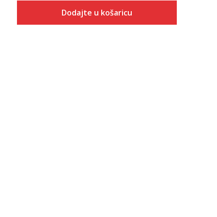
Dodajte u košaricu
Veličina
Dodaj u košaricu
2XLS
2XLT
3XLS
3XLT
4XLS
4XLT
L/S