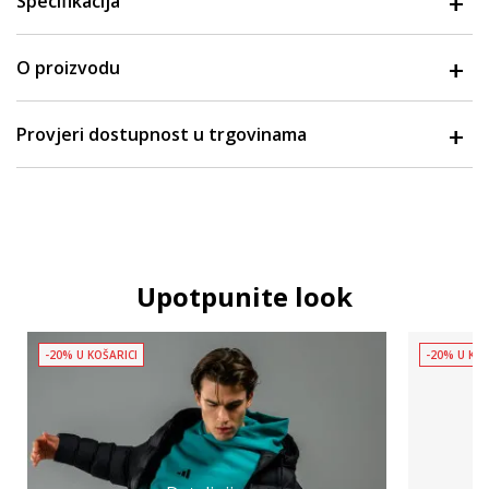
Specifikacija
O proizvodu
Provjeri dostupnost u trgovinama
Upotpunite look
-20% U KOŠARICI
-20% U KOŠ