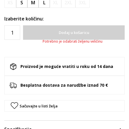
XS
S
M
L
XL
2XL
3XL
Izaberite količinu:
Dodaj u košaricu
Potrebno je odabrati željenu veličinu
Proizvod je moguće vratiti u roku od 14 dana
Besplatna dostava za narudžbe iznad 70 €
Sačuvajte u listi želja