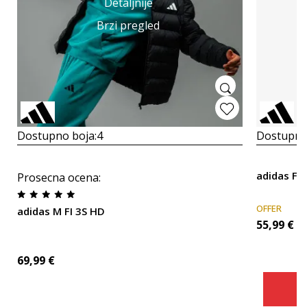
Detaljnije
Brzi pregled
Dostupno boja:
4
Dostupno
adidas Fu
Prosecna ocena
:
OFFER
adidas M FI 3S HD
55,99
€
69,99
€