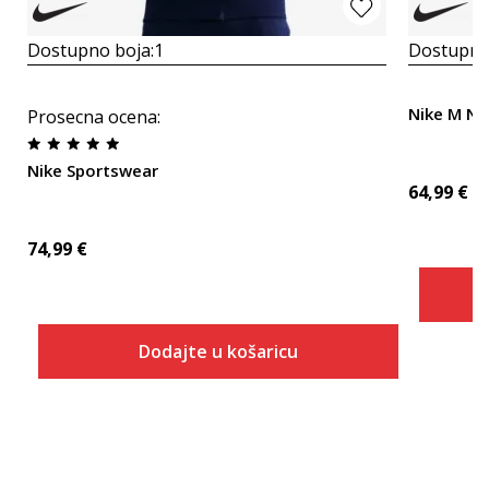
Dostupno boja:
1
Dostupno
Nike M N
Prosecna ocena
:
Nike Sportswear
64,99
€
74,99
€
Dodajte u košaricu
Veličina
Dodaj u košaricu
S
M