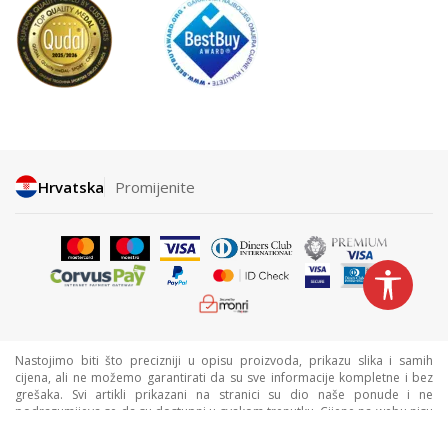
Hrvatska
Promijenite
Nastojimo biti što precizniji u opisu proizvoda, prikazu slika i samih
cijena, ali ne možemo garantirati da su sve informacije kompletne i bez
grešaka. Svi artikli prikazani na stranici su dio naše ponude i ne
podrazumijeva se da su dostupni u svakom trenutku. Cijene na webu nisu
nužno iste kao cijene u trgovinama. Webshop može imati popuste
namijenjene isključivo web kupcima.