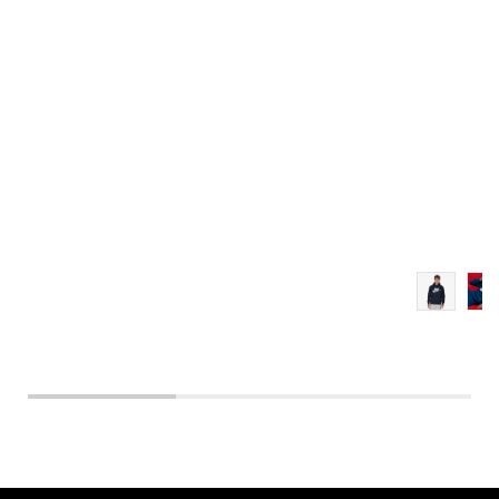
L
XL
2XL