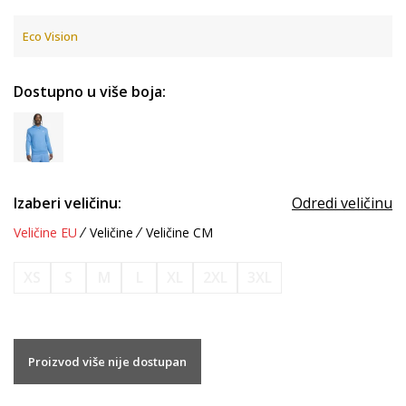
Eco Vision
Dostupno u više boja:
Izaberi veličinu:
Odredi veličinu
Veličine EU
Veličine
Veličine CM
XS
S
M
L
XL
2XL
3XL
Proizvod više nije dostupan