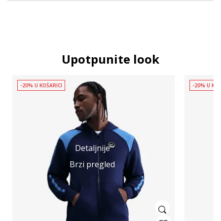
Upotpunite look
-20% U KOŠARICI
-20% U KOŠ
Detaljnije
Brzi pregled