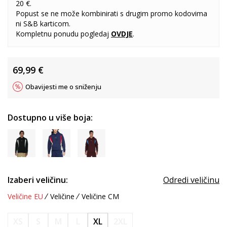
20 €.
Popust se ne može kombinirati s drugim promo kodovima
ni S&B karticom.
Kompletnu ponudu pogledaj
OVDJE
.
69,99
€
Obavijesti me o sniženju
Dostupno u više boja:
Izaberi veličinu:
Odredi veličinu
Veličine EU
Veličine
Veličine CM
XS
S
M
L
XL
2XL