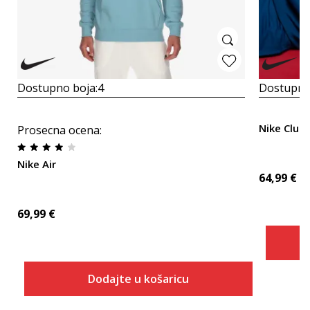
Dostupno boja:
4
Dostupno
Nike Club
Prosecna ocena
:
Nike Air
64,99
€
69,99
€
Dodajte u košaricu
Veličina