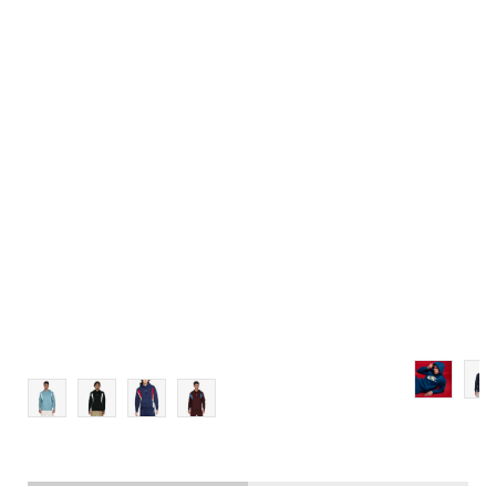
Dodaj u košaricu
XS
S
M
L
XL
2XL