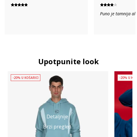
Puno je tamnija ali
Upotpunite look
-20% U KOŠARICI
-20% U KOŠ
Detaljnije
Brzi pregled