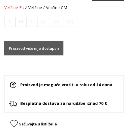
Veličine EU
Veličine
Veličine CM
S
M
L
XL
2XL
3XL
Proizvod više nije dostupan
Proizvod je moguće vratiti u roku od 14 dana
Besplatna dostava za narudžbe iznad 70 €
Sačuvajte u listi želja