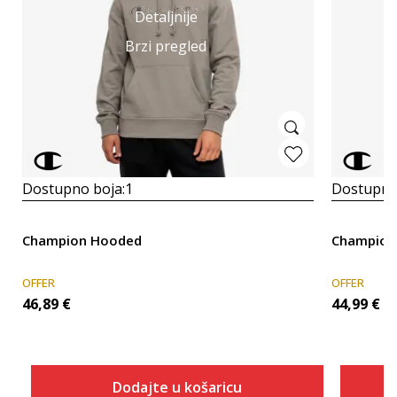
Detaljnije
Brzi pregled
Dostupno boja:
1
Dostupno
Champion Hooded
Champion
OFFER
OFFER
46,89
€
44,99
€
Dodajte u košaricu