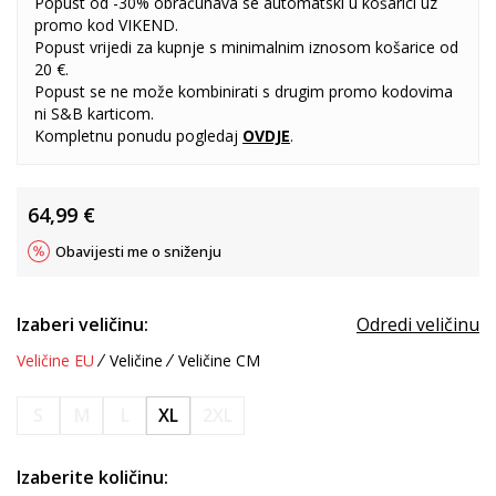
Popust od -30% obračunava se automatski u košarici uz
promo kod VIKEND.
Popust vrijedi za kupnje s minimalnim iznosom košarice od
20 €.
Popust se ne može kombinirati s drugim promo kodovima
ni S&B karticom.
Kompletnu ponudu pogledaj
OVDJE
.
64,99
€
Obavijesti me o sniženju
Izaberi veličinu:
Odredi veličinu
Veličine EU
Veličine
Veličine CM
S
M
L
XL
2XL
Izaberite količinu: