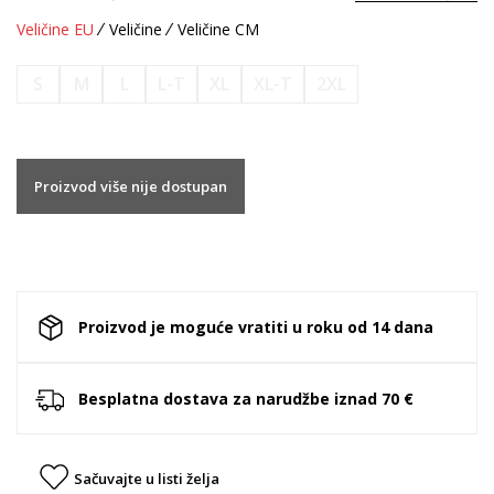
Veličine EU
Veličine
Veličine CM
S
M
L
L-T
XL
XL-T
2XL
Proizvod više nije dostupan
Proizvod je moguće vratiti u roku od 14 dana
Besplatna dostava za narudžbe iznad 70 €
Sačuvajte u listi želja