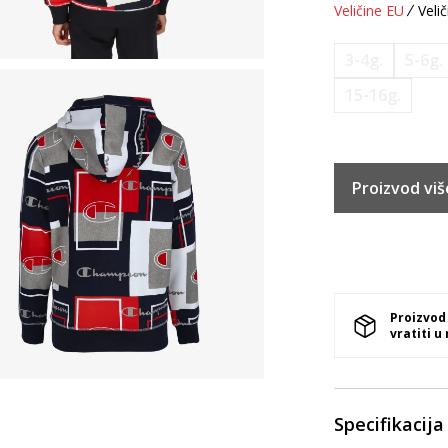
Veličine EU
Velič
3-4g.
5-6g.
15-16g.
Proizvod viš
Proizvod
vratiti u
Specifikacija