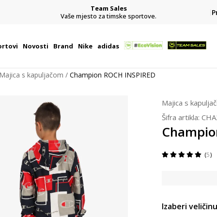
Team Sales
P
j
Vaše mjesto za timske sportove.
rtovi
Novosti
Brand
Nike
adidas
Majica s kapuljačom
Champion ROCH INSPIRED
Majica s kapulja
Šifra artikla:
CHA
Champio
5
Izaberi veličinu