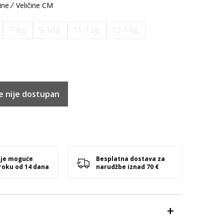
ine
Veličine CM
7-8g.
9-10g.
11-12g.
13-14g.
e nije dostupan
 je moguće
Besplatna dostava za
 roku od 14 dana
narudžbe iznad 70 €