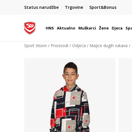
BOX NOW
Status narudžbe
Trgovine
Sport&Bonus
Dostava 1,50 €
| Više od 800 paketomata u Hrvatsko
HNS
Aktualno
Muškarci
Žene
Djeca
Spo
Sport Vision
Proizvodi
Odjeća
Majice dugih rukava