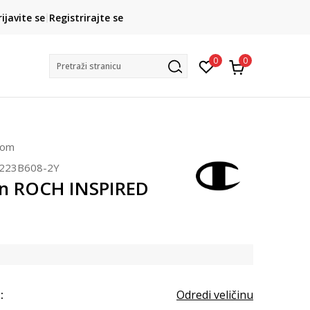
CLICK& COLLECT
rijavite se
Registrirajte se
besplatno preuzimanje u trgovini
0
0
Pretraži stranicu
čom
223B608-2Y
n ROCH INSPIRED
:
Odredi veličinu