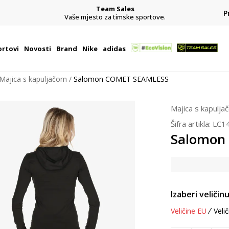
Team Sales
P
j
Vaše mjesto za timske sportove.
rtovi
Novosti
Brand
Nike
adidas
Majica s kapuljačom
Salomon COMET SEAMLESS
Majica s kapulja
Šifra artikla:
LC1
Salomon
Izaberi veličinu
Veličine EU
Velič