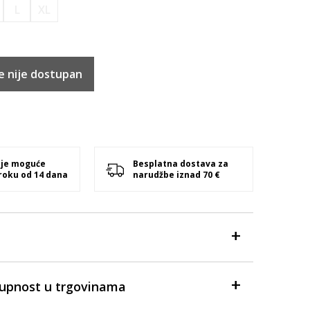
L
XL
e nije dostupan
 je moguće
Besplatna dostava za
 roku od 14 dana
narudžbe iznad 70 €
tupnost u trgovinama