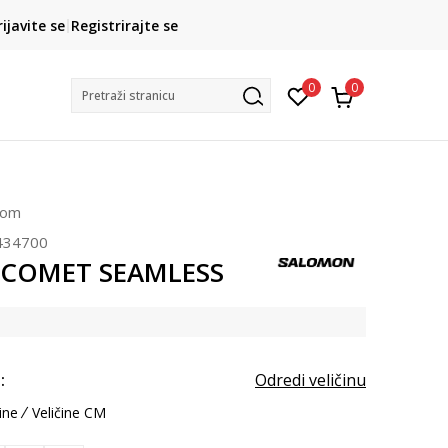
CLICK& COLLECT
rijavite se
Registrirajte se
besplatno preuzimanje u trgovini
0
0
Pretraži stranicu
čom
434700
 COMET SEAMLESS
:
Odredi veličinu
ine
Veličine CM