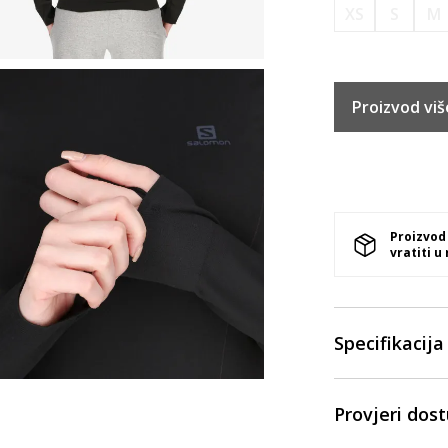
XS
S
M
Proizvod viš
Proizvod
vratiti u
Specifikacija
Provjeri dos