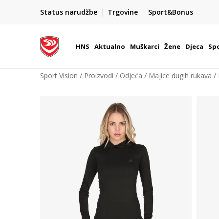
BOX NOW
Status narudžbe
Trgovine
Sport&Bonus
Dostava 1,50 €
| Više od 800 paketomata u Hrvatsko
HNS
Aktualno
Muškarci
Žene
Djeca
Spo
Sport Vision
Proizvodi
Odjeća
Majice dugih rukava