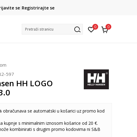
CLICK& COLLECT
rijavite se
Registrirajte se
besplatno preuzimanje u trgovini
0
0
Pretraži stranicu
čom
82-597
ansen HH LOGO
3.0
 obračunava se automatski u košarici uz promo kod
 za kupnje s minimalnim iznosom košarice od 20 €.
može kombinirati s drugim promo kodovima ni S&B