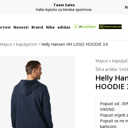
Team Sales
P
j
Vaše mjesto za timske sportove.
rtovi
Novosti
Brand
Nike
adidas
Majica s kapuljačom
Helly Hansen HH LOGO HOODIE 3.0
Majica s kapulja
Šifra artikla:
545
Helly H
HOODIE 
Popust od -30%
VIKEND.
Popust vrijedi
Popust se ne 
karticom.