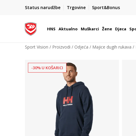
BOX NOW
Status narudžbe
Trgovine
Sport&Bonus
Dostava 1,50 €
| Više od 800 paketomata u Hrvatsko
HNS
Aktualno
Muškarci
Žene
Djeca
Spo
Sport Vision
Proizvodi
Odjeća
Majice dugih rukava
-30% U KOŠARICI