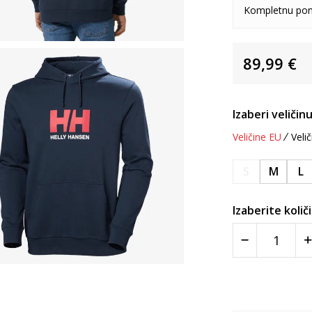
Kompletnu pon
89,99
€
Izaberi veličinu
Veličine EU
Velič
S
M
L
Izaberite količ