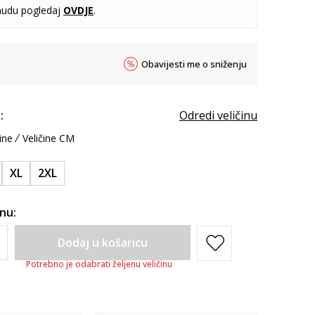
udu pogledaj
OVDJE
.
Obavijesti me o sniženju
:
Odredi veličinu
ine
Veličine CM
XL
2XL
inu:
Dodaj u košaricu
Potrebno je odabrati željenu veličinu