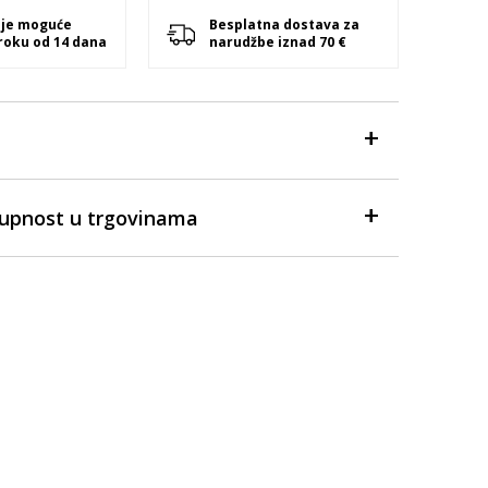
 je moguće
Besplatna dostava za
 roku od 14 dana
narudžbe iznad 70 €
tupnost u trgovinama