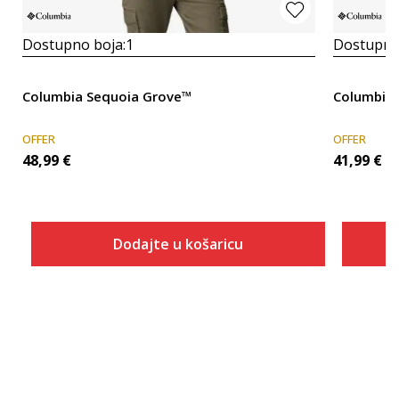
Dostupno boja:
1
Dostupno
Columbia Sequoia Grove™
Columbia 
OFFER
OFFER
48,99
€
41,99
€
Dodajte u košaricu
Veličina
Dodaj u košaricu
S
M
L