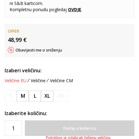
ni S&B karticom.
Kompletnu ponudu pogledaj
OVDJE
.
OFFER
48,99
€
Obavijesti me o sniženju
Izaberi veličinu:
Veličine EU
Veličine
Veličine CM
S
M
L
XL
2XL
Izaberite količinu:
Dodaj u košaricu
Potrebno je odabrati željenu veličinu