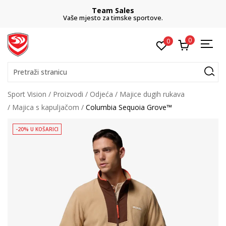
Team Sales
Vaše mjesto za timske sportove.
0
0
Pretraži stranicu
Sport Vision
Proizvodi
Odjeća
Majice dugih rukava
Majica s kapuljačom
Columbia Sequoia Grove™
-20% U KOŠARICI