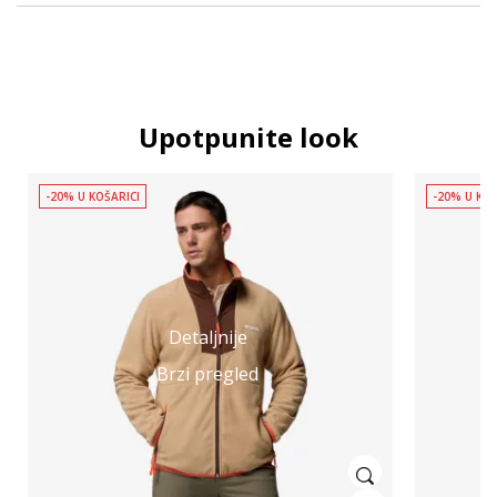
Upotpunite look
-20% U KOŠARICI
-20% U KOŠ
Detaljnije
Brzi pregled