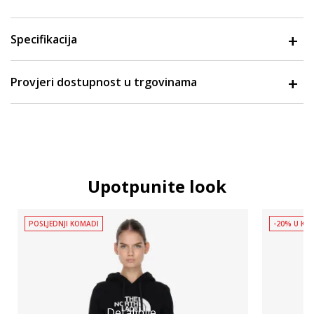
Specifikacija
Provjeri dostupnost u trgovinama
Upotpunite look
POSLJEDNJI KOMADI
-20% U KOŠ
Detaljnije