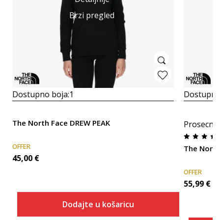
Brzi pregled
Dostupno boja:
1
Dostupno
The North Face DREW PEAK
Prosecna
OFFER
The Nort
45,00
€
OFFER
55,99
€
Dodajte u košaricu