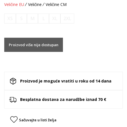
Veličine EU
Veličine
Veličine CM
XS
S
M
L
XL
2XL
Proizvod više nije dostupan
Proizvod je moguće vratiti u roku od 14 dana
Besplatna dostava za narudžbe iznad 70 €
Sačuvajte u listi želja