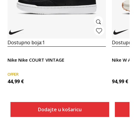
Dostupno boja:
1
Dostupno
Nike Nike COURT VINTAGE
Nike W AI
OFFER
44,99
€
94,99
€
Dodajte u košaricu
Veličina
Dodaj u košaricu
5.5