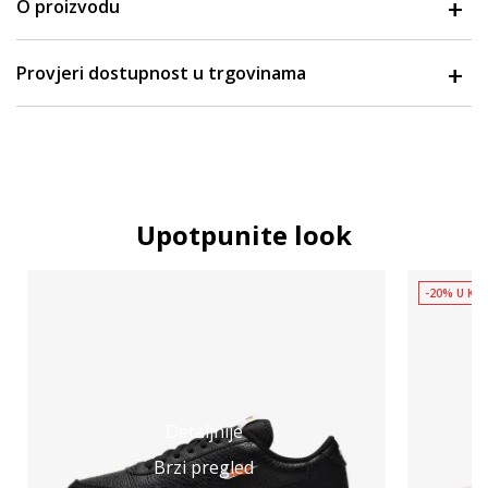
O proizvodu
Provjeri dostupnost u trgovinama
Upotpunite look
-20% U KOŠ
Detaljnije
Brzi pregled