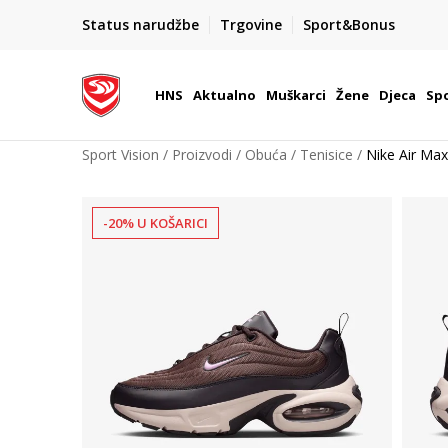
BOX NOW
Status narudžbe
Trgovine
Sport&Bonus
Dostava 1,50 €
| Više od 800 paketomata u Hrvatsko
HNS
Aktualno
Muškarci
Žene
Djeca
Spo
Sport Vision
Proizvodi
Obuća
Tenisice
Nike Air Max
-20% U KOŠARICI