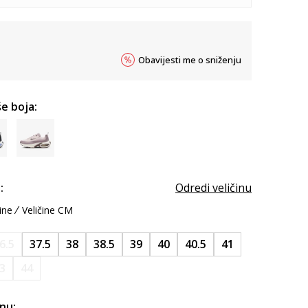
Obavijesti me o sniženju
e boja:
:
Odredi veličinu
ine
Veličine CM
6.5
37.5
38
38.5
39
40
40.5
41
3
44
inu: