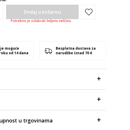
Dodaj u košaricu
Potrebno je odabrati željenu veličinu
 je moguće
Besplatna dostava za
 roku od 14 dana
narudžbe iznad 70 €
tupnost u trgovinama