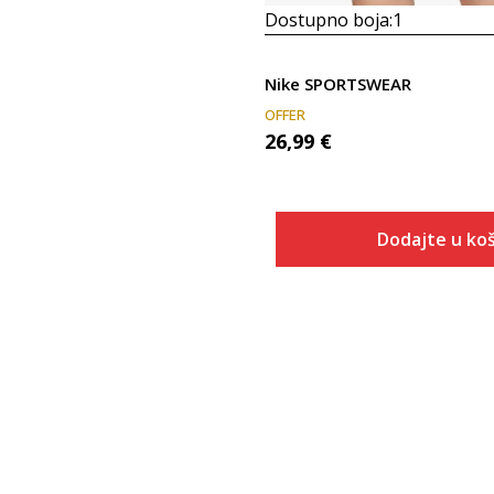
Dostupno boja:
1
Nike SPORTSWEAR
OFFER
26,99
€
Dodajte u koš
Veličina
Dodaj u
XS
S
M
L