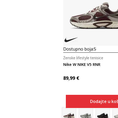
Dostupno boja:
5
Ženske lifestyle tenisice
Nike W NIKE V5 RNR
89,99
€
Dodajte u koš