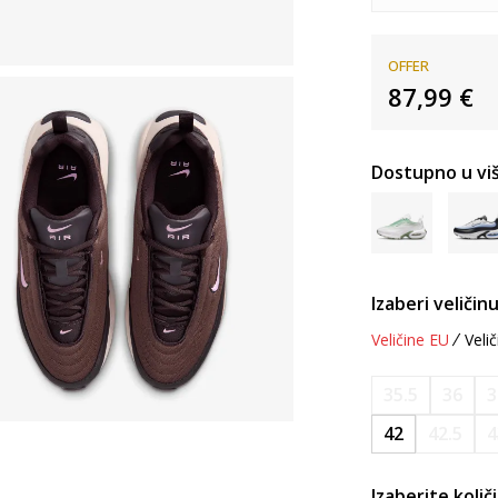
OFFER
87,99
€
Dostupno u viš
Izaberi veličinu
Veličine EU
Velič
35.5
36
3
42
42.5
4
Izaberite količ