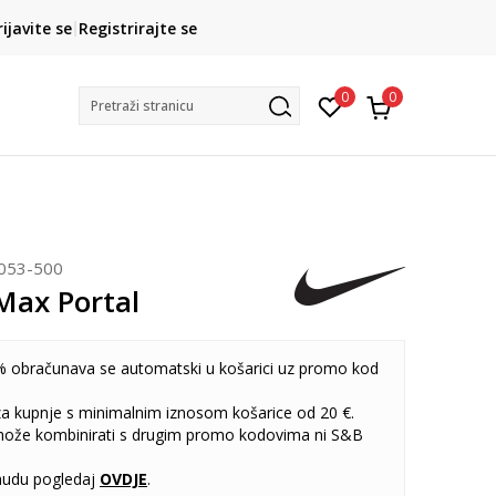
CLICK& COLLECT
rijavite se
Registrirajte se
besplatno preuzimanje u trgovini
0
0
Pretraži stranicu
053-500
Max Portal
 obračunava se automatski u košarici uz promo kod
 za kupnje s minimalnim iznosom košarice od 20 €.
može kombinirati s drugim promo kodovima ni S&B
udu pogledaj
OVDJE
.