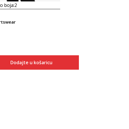
 boja:
2
rtswear
Dodajte u košaricu
Veličina
Dodaj u košaricu
XS
S
M
L