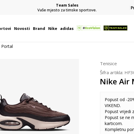
Team Sales
P
j
Vaše mjesto za timske sportove.
rtovi
Novosti
Brand
Nike
adidas
 Portal
Tenisice
Šifra artikla:
HF3
Nike Air 
Popust od -20%
VIKEND.
Popust vrijedi
Popust se ne 
karticom.
Kompletnu pon