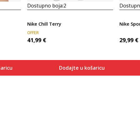
Dostupno boja:
2
Dostupno
Nike Chill Terry
Nike Spo
OFFER
41,99
€
29,99
€
aricu
Dodajte u košaricu
Veličina
 košaricu
Dodaj u košaricu
XS
S
M
L