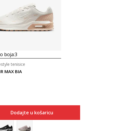
 boja:
3
estyle tenisice
IR MAX BIA
Dodajte u košaricu