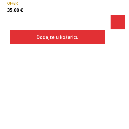
OFFER
35,00
€
Dodajte u košaricu
Veličina
Dodaj u košaricu
36
37
38
39
40