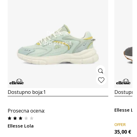
Detaljnije
Brzi pregled
Dostupno boja:
1
Dostupno
Ellesse L
Prosecna ocena
:
OFFER
Ellesse Lola
35,00
€