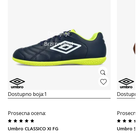
Detaljnije
Brzi pregled
Dostupno boja:
1
Dostupno
Prosecna ocena
:
Prosecna
Umbro CLASSICO XI FG
Umbro So