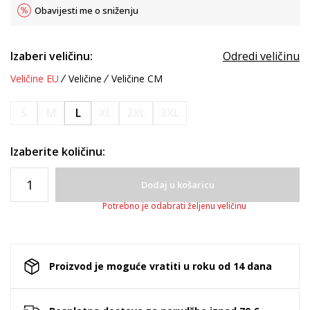
Obavijesti me o sniženju
Izaberi veličinu:
Odredi veličinu
Veličine EU
Veličine
Veličine CM
S
M
L
XL
2XL
3XL
Izaberite količinu:
Dodaj u košaricu
Potrebno je odabrati željenu veličinu
Proizvod je moguće vratiti u roku od 14 dana