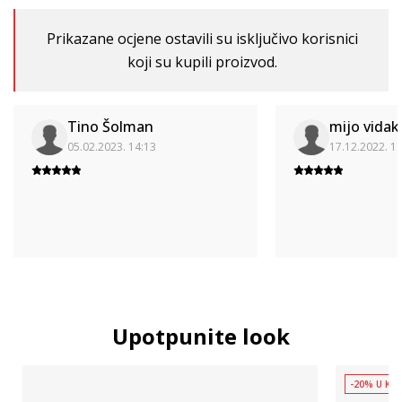
Prikazane ocjene ostavili su isključivo korisnici
koji su kupili proizvod.
Tino Šolman
mijo vidak
05.02.2023. 14:13
17.12.2022. 1
Upotpunite look
-20% U KOŠ