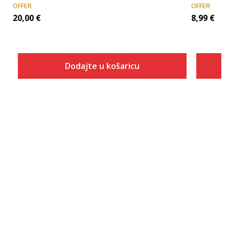
OFFER
OFFER
20,00
€
8,99
€
Dodajte u košaricu
Veličina
Dodaj u košaricu
7
7.5
8
8.5
9