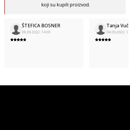
koji su kupili proizvod.
ŠTEFICA BOSNER
Tanja Vuč
08.09.2022. 14:03
04.09.2022. 1