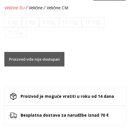
Veličine EU
Veličine
Veličine CM
5-6g.
7-8g.
9-10g.
11-12g.
13-14g.
15-16g.
Proizvod više nije dostupan
Proizvod je moguće vratiti u roku od 14 dana
Besplatna dostava za narudžbe iznad 70 €