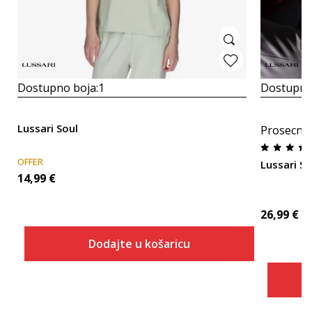
Dostupno boja:
1
Dostupno
Lussari Soul
Prosecna
OFFER
Lussari So
14,99
€
26,99
€
Dodajte u košaricu
Veličina
Dodaj u košaricu
XS