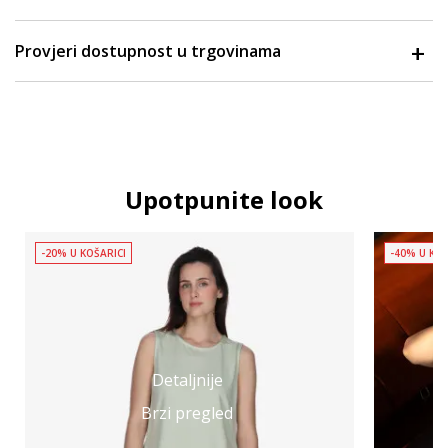
Provjeri dostupnost u trgovinama
Upotpunite look
-20% U KOŠARICI
-40% U KOŠ
Detaljnije
Brzi pregled