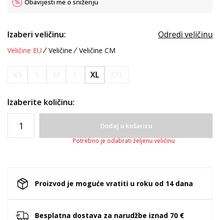
Obavijesti me o sniženju
Izaberi veličinu:
Odredi veličinu
Veličine EU
Veličine
Veličine CM
XS
S
M
L
XL
2XL
Izaberite količinu:
Dodaj u košaricu
Potrebno je odabrati željenu veličinu
Proizvod je moguće vratiti u roku od 14 dana
Besplatna dostava za narudžbe iznad 70 €