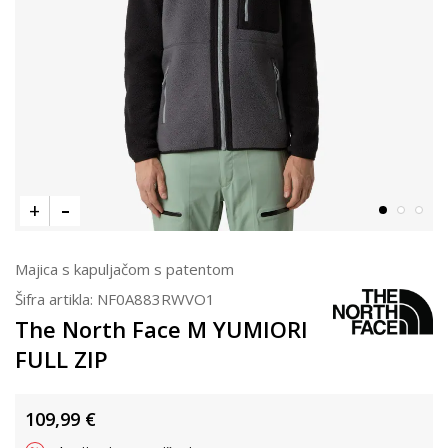
Majica s kapuljačom s patentom
Šifra artikla:
NF0A883RWVO1
The North Face M YUMIORI
FULL ZIP
109,99
€