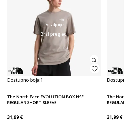
Detaljnije
Brzi pregled
Dostupno boja:
1
Dostupno
The North Face EVOLUTION BOX NSE
The Nort
REGULAR SHORT SLEEVE
REGULAR 
31,99
€
31,99
€