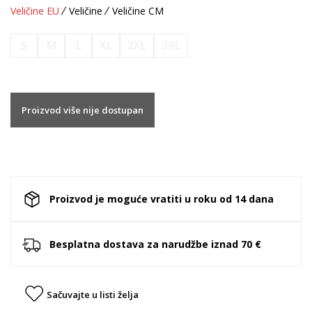
Veličine EU
Veličine
Veličine CM
S
M
L
XL
2XL
3XL
Proizvod više nije dostupan
Proizvod je moguće vratiti u roku od 14 dana
Besplatna dostava za narudžbe iznad 70 €
Sačuvajte u listi želja