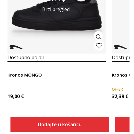
Brzi pregled
Dostupno boja:
1
Dostupno
Kronos MONGO
Kronos C
OFFER
19,00
€
32,39
€
Dodajte u košaricu