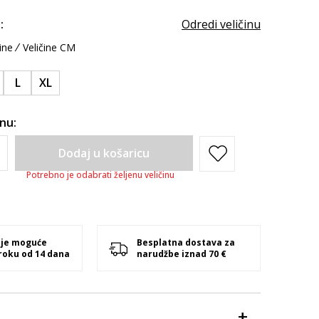
:
Odredi veličinu
ine
Veličine CM
L
XL
inu:
Dodaj u košaricu
Potrebno je odabrati željenu veličinu
 je moguće
Besplatna dostava za
 roku od 14 dana
narudžbe iznad 70 €