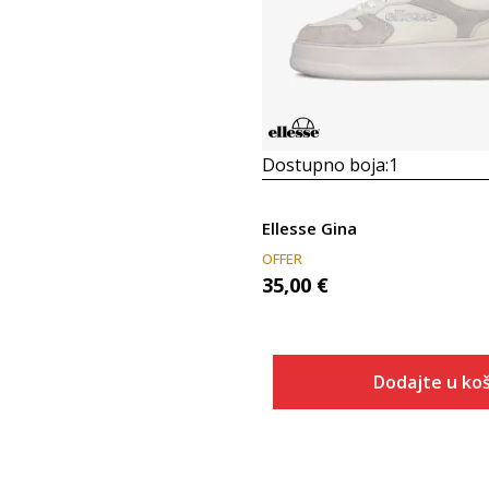
Dostupno boja:
1
Ellesse Gina
OFFER
35,00
€
Dodajte u koš
Veličina
Dodaj u
36