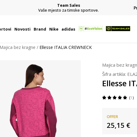
Team Sales
P
j
Vaše mjesto za timske sportove.
rtovi
Novosti
Brand
Nike
adidas
Majica bez kragne
Ellesse ITALIA CREWNECK
Majica bez krag
Šifra artikla:
ELA
Ellesse 
1
OFFER
25,15
€