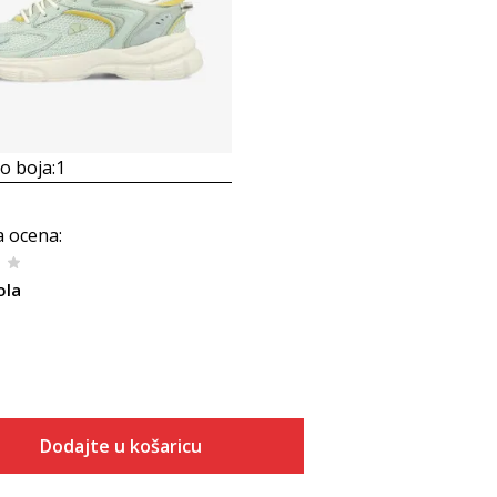
 boja:
1
a ocena
:
ola
Dodajte u košaricu
Veličina