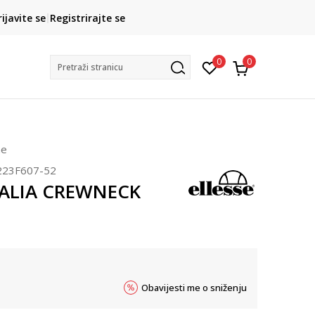
CLICK& COLLECT
rijavite se
Registrirajte se
besplatno preuzimanje u trgovini
0
0
Pretraži stranicu
ne
223F607-52
ITALIA CREWNECK
Obavijesti me o sniženju