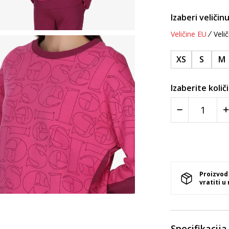
Izaberi veličinu
Veličine EU
Velič
XS
S
M
Izaberite količ
Proizvod
vratiti u
Specifikacija