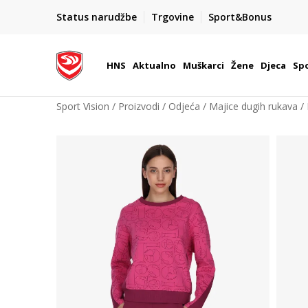
BOX NOW
Status narudžbe
Trgovine
Sport&Bonus
Dostava 1,50 €
| Više od 800 paketomata u Hrvatsko
HNS
Aktualno
Muškarci
Žene
Djeca
Spo
Sport Vision
Proizvodi
Odjeća
Majice dugih rukava