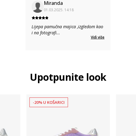
Miranda
01.03.2025. 14:18
Lijepa pamučna majica ,izgledom kao
i na fotografi
...
Vidi više
Upotpunite look
-20% U KOŠARICI