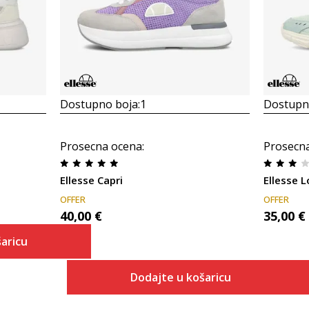
Dostupno boja:
1
Dostupno
Prosecna ocena
:
Prosecn
Ellesse Capri
Ellesse L
OFFER
OFFER
40,00
€
35,00
€
aricu
Dodajte u košaricu
 košaricu
Veličina