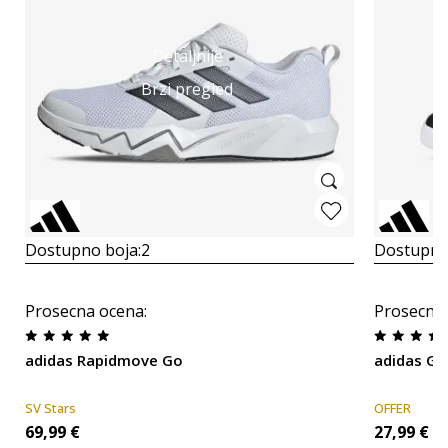
Detaljnije
Brzi pregled
Dostupno boja:
2
Dostupno
Prosecna ocena
:
Prosecna
adidas Rapidmove Go
adidas Gr
SV Stars
OFFER
69,99
€
27,99
€