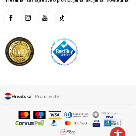
mrežama i saznajte sve o promocijama, akcijama i novitetima.
Hrvatska
Promijenite