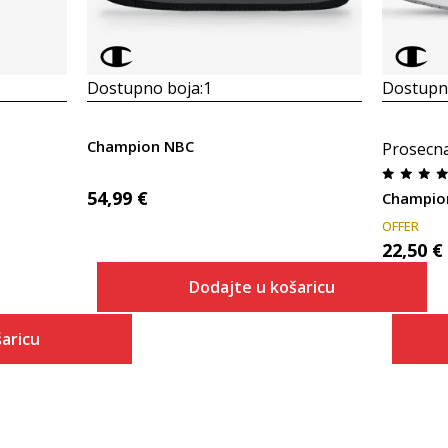
Dostupno boja:
1
Dostupno
Champion NBC
Prosecn
54,99
€
Champion
OFFER
22,50
€
Dodajte u košaricu
Veličina
aricu
Dodaj u košaricu
40
 košaricu
41