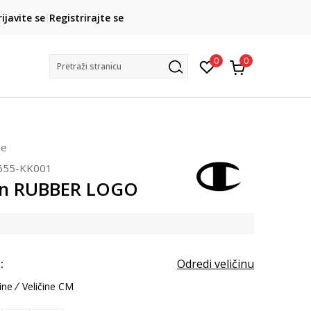
CLICK& COLLECT
rijavite se
Registrirajte se
besplatno preuzimanje u trgovini
0
0
Pretraži stranicu
ne
655-KK001
n RUBBER LOGO
:
Odredi veličinu
ine
Veličine CM