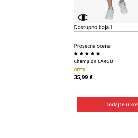
Dostupno boja:
1
Prosecna ocena
:
Champion CARGO
OFFER
35,99
€
Dodajte u koš
Veličina
Dodaj u
S