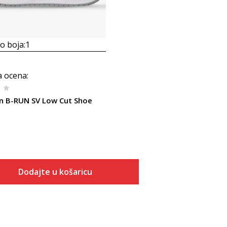
 boja:
1
a ocena
:
 B-RUN SV Low Cut Shoe
Dodajte u košaricu
Veličina
Dodaj u košaricu
40