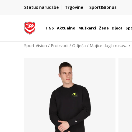
BOX NOW
Status narudžbe
Trgovine
Sport&Bonus
Dostava 1,50 €
| Više od 800 paketomata u Hrvatsko
HNS
Aktualno
Muškarci
Žene
Djeca
Spo
Sport Vision
Proizvodi
Odjeća
Majice dugih rukava