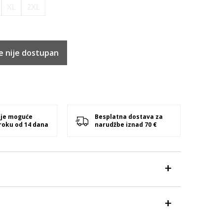
XL
2XL
e nije dostupan
 je moguće
Besplatna dostava za
 roku od 14 dana
narudžbe iznad 70 €