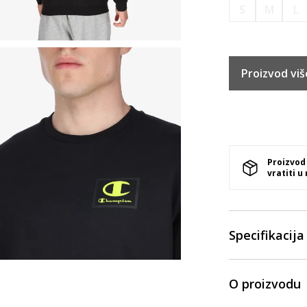
S
M
L
Proizvod viš
Proizvod
vratiti u
Specifikacija
O proizvodu