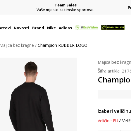
Team Sales
P
j
Vaše mjesto za timske sportove.
rtovi
Novosti
Brand
Nike
adidas
Majica bez kragne
Champion RUBBER LOGO
Majica bez krag
Šifra artikla:
217
Champio
Izaberi veličinu
Veličine EU
Velič